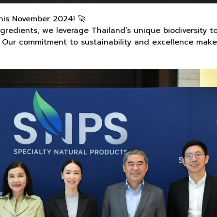
this November 2024! 🚀
gredients, we leverage Thailand’s unique biodiversity to
s. Our commitment to sustainability and excellence mak