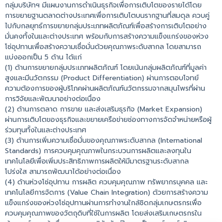
กลุ่มบริษัทฯ มีแผนงานการดำเนินธุรกิจเพื่อการเติบโตของรายได้โดย
การขยายฐานตลาดต่างประเทศเพื่อการเติบโตบนรากฐานที่สมดุล ควบคู่
ไปกับกลยุทธ์การขยายกลุ่มประเภทผลิตภัณฑ์เพื่อสร้างการเติบโตอย่าง
มั่นคงทั้งในและต่างประเทศ พร้อมกับการสร้างความแข็งแกร่งของห่วง
โซ่อุปทานเพื่อสร้างความเชื่อมั่นด้วยคุณภาพระดับสากล โดยสามารถ
แบ่งออกเป็น 5 ด้าน ได้แก่
(1) ด้านการขยายกลุ่มประเภทผลิตภัณฑ์ โดยเน้นกลุ่มผลิตภัณฑ์ที่มูลค่า
สูงและมีนวัตกรรม (Product Differentiation) ผ่านการตอบโจทย์
ความต้องการของผู้บริโภคผ่านผลิตภัณฑ์นวัตกรรมจากสมุนไพรที่ผ่าน
การวิจัยและพัฒนาอย่างต่อเนื่อง
(2) ด้านการตลาด การขาย และส่งเสริมธุรกิจ (Market Expansion)
ผ่านการเติบโตของธุรกิจและขยายเครือข่ายช่องทางการจัดจำหน่ายหรือผู้
ร่วมทุนทั้งในและต่างประเทศ
(3) ด้านการเพิ่มความเชื่อมั่นของคุณภาพระดับสากล (International
Standards) การควบคุมคุณภาพในกระบวนการผลิตและลงทุนใน
เทคโนโลยีเพื่อเพิ่มประสิทธิภาพการผลิตให้มีมาตรฐานระดับสากล
โปร่งใส สามารถพัฒนาได้อย่างต่อเนื่อง
(4) ด้านห่วงโซ่อุปทาน การผลิต ควบคุมคุณภาพ ทรัพยากรบุคคล และ
เทคโนโลยีการจัดการ (Value Chain Integration) ด้วยการสร้างความ
แข็งแกร่งของห่วงโซ่อุปทานผ่านการทำงานใกล้ชิดกลุ่มเกษตรกรเพื่อ
ควบคุมคุณภาพของวัตถุดิบที่ใช้ในการผลิต โดยส่งเสริมเกษตรกรใน