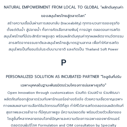
NATURAL EMPOWERMENT FROM LOCAL TO GLOBAL “ผลักดันคุณค่า
ของสมุนไพรไทยสู่ตลาดโลก”
สร้างความเชื่อมั่นผ่านการสอบกลับ (traceability) ทุกกระบวนการของธุรกิจ
ตั้งแต่ต้นน้ำ สู่ปลายน้ำ ทั้งการคัดเลือกสายพันธุ์ การปลูก ตลอดจนการสกัด
สมุนไพรไทยที่มีประสิทธิภาพสูงสุด พร้อมผลักดันคุณค่าทุกผลผลิตจากนวัตกรรม
สารสกัดจากธรรมชาติและสมุนไพรไทยสู่มาตรฐานสากล เพื่อทำให้สารสกัด
สมุนไพรเป็นที่ยอมรับในระดับนานาชาติ และเกิดเป็น Thailand Soft Power
P
PERSONALIZED SOLUTION AS INCUBATED PARTNER "โซลูชันที่ปรับ
เฉพาะบุคคลในฐานะพันธมิตรร่วมโครงการบ่มเพาะธุรกิจ"
Open Innovation through customization. ร่วมคิด ร่วมสร้าง ร่วมพัฒนา
ผลิตภัณฑ์ออกสู่ตลาดร่วมกับพาร์ทเนอร์อย่างจริงจัง ด้วยความเชี่ยวชาญเฉพาะ
ทางผสมผสานการเลือกใช้นวัตกรรมที่ดีที่สุด ทำให้ได้สารสกัดตลอดจนผลิตภัณฑ์
สุขภาพและเวชสำอาง ที่มีคุณภาพสูง มีความปลอดภัย พร้อมด้วยตัวเลือกของ
โซลูชั่นที่หลากหลายตอบโจทย์ปัญหาและความต้องการเฉพาะของพาร์ทเนอร์
ตลอดจนผู้บริโภค Formulation and OIM consultation by Specialty