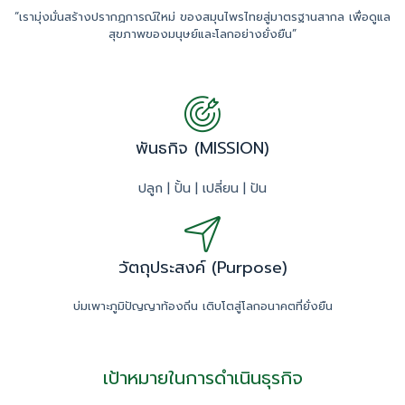
“เรามุ่งมั่นสร้างปรากฏการณ์ใหม่ ของสมุนไพรไทยสู่มาตรฐานสากล เพื่อดูแล
สุขภาพของมนุษย์และโลกอย่างยั่งยืน”
พันธกิจ (MISSION)
ปลูก | ปั้น | เปลี่ยน | ปัน
วัตถุประสงค์ (Purpose)
บ่มเพาะภูมิปัญญาท้องถิ่น เติบโตสู่โลกอนาคตที่ยั่งยืน
เป้าหมายในการดำเนินธุรกิจ