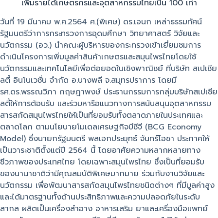
เพิ่มรายได้เกษตรกรและอุตสาหกรรมไทยเป็น 100 เท่า
วันที่ 19 มีนาคม พ.ศ.2564 ศ.(พิเศษ) ดร.เอนก เหล่าธรรมทัศน์
รัฐมนตรีว่าการกระทรวงการอุดมศึกษา วิทยาศาสตร์ วิจัยและ
นวัตกรรม (อว.) นำคณะผู้บริหารของกระทรวงเข้าเยี่ยมชมการ
ดำเนินโครงการเพิ่มมูลค่าสินค้าเกษตรและสมุนไพรไทยโดยใช้
นวัตกรรมและเทคโนโลยีเพื่อต่อยอดในเชิงพาณิชย์ ที่บริษัท สเปเชีย
ลตี้ อินโนเวชั่น จำกัด อ.บางพลี จ.สมุทรปราการ โดยมี
รศ.ดร.พรรณวิภา กฤษฎาพงษ์ ประธานกรรมการกลุ่มบริษัทสเปเชีย
ลตี้ให้การต้อนรับ และร่วมหารือแนวทางการสนับสนุนอุตสาหกรรม
สารสกัดสมุนไพรไทยให้เป็นที่ยอมรับทั้งตลาดภายในประเทศและ
ตลาดโลก ตามนโยบายโมเดลเศรษฐกิจบีซีจี (BCG Economy
Model) ซึ่งนายกรัฐมนตรี พลเอกประยุทธ์ จันทร์โอชา ประกาศให้
เป็นวาระชาติตั้งแต่ปี 2564 นี้ โดยอาศัยความหลากหลายทาง
ชีวภาพของประเทศไทย โดยเฉพาะสมุนไพรไทย ซึ่งเป็นที่ยอมรับ
ของนานาชาติว่ามีคุณสมบัติพิเศษมากมาย ร่วมกับงานวิจัยและ
นวัตกรรม เพื่อพัฒนาสารสกัดสมุนไพรไทยชนิดต่างๆ ที่มีมูลค่าสูง
และได้มาตรฐานทั้งด้านประสิทธิภาพและความปลอดภัยในระดับ
สากล ผลิตเป็นเครื่องสำอาง อาหารเสริม ยาและเครื่องมือแพทย์