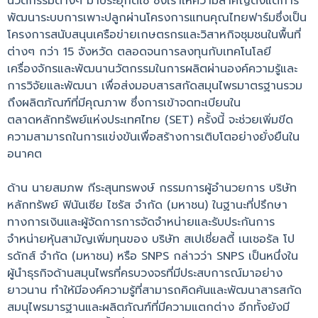
นวัตกรรมต่างๆ มาประยุกต์ใช้ ซึ่งเราให้ความสำคัญตั้งแต่การ
พัฒนาระบบการเพาะปลูกผ่านโครงการแทนคุณไทยฟาร์มซึ่งเป็น
โครงการสนับสนุนเครือข่ายเกษตรกรและวิสาหกิจชุมชนในพื้นที่
ต่างๆ กว่า 15 จังหวัด ตลอดจนการลงทุนกับเทคโนโลยี
เครื่องจักรและพัฒนานวัตกรรมในการผลิตผ่านองค์ความรู้และ
การวิจัยและพัฒนา เพื่อส่งมอบสารสกัดสมุนไพรมาตรฐานรวม
ถึงผลิตภัณฑ์ที่มีคุณภาพ ซึ่งการเข้าจดทะเบียนใน
ตลาดหลักทรัพย์แห่งประเทศไทย (SET) ครั้งนี้ จะช่วยเพิ่มขีด
ความสามารถในการแข่งขันเพื่อสร้างการเติบโตอย่างยั่งยืนใน
อนาคต
ด้าน นายสมภพ กีระสุนทรพงษ์ กรรมการผู้อำนวยการ บริษัท
หลักทรัพย์ ฟินันเซีย ไซรัส จำกัด (มหาชน) ในฐานะที่ปรึกษา
ทางการเงินและผู้จัดการการจัดจำหน่ายและรับประกันการ
จำหน่ายหุ้นสามัญเพิ่มทุนของ บริษัท สเปเชี่ยลตี้ เนเชอรัล โป
รดักส์ จำกัด (มหาชน) หรือ SNPS กล่าวว่า SNPS เป็นหนึ่งใน
ผู้นำธุรกิจด้านสมุนไพรที่ครบวงจรที่มีประสบการณ์มาอย่าง
ยาวนาน ทำให้มีองค์ความรู้ที่สามารถคิดค้นและพัฒนาสารสกัด
สมนุไพรมารฐานและผลิตภัณฑ์ที่มีความแตกต่าง อีกทั้งยังมี