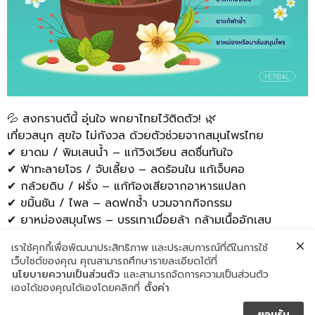
💦 สงกรานต์นี้ อุ่นใจ พกยาไทยไว้ติดตัว! 🌿
เที่ยวสนุก สุขใจ ไม่กังวล ด้วยตัวช่วยจากสมุนไพรไทย
✔ ยาดม / พิมเสนน้ำ – แก้วิงเวียน สดชื่นทันใจ
✔ ฟ้าทะลายโจร / จับเลี้ยง – ลดร้อนใน แก้เจ็บคอ
✔ กล้วยดิบ / ฝรั่ง – แก้ท้องเสียจากอาหารแปลก
✔ ขมิ้นชัน / ไพล – ลดฟกช้ำ บวมจากกิจกรรม
✔ ยาหม่องสมุนไพร – บรรเทาเมื่อยล้า กล้ามเนื้ออักเสบ
📌 พกติดตัวไว้ เที่ยวอย่างมั่นใจ ปลอดภัยตลอดเทศกาล!
เราใช้คุกกี้เพื่อพัฒนาประสิทธิภาพ และประสบการณ์ที่ดีในการใช้
♻️ โรงงานมาตรฐานสากล
เว็บไซต์ของคุณ คุณสามารถศึกษารายละเอียดได้ที่
💚สนใจสินค้าปรึกษาฟรีได้ที่
นโยบายความเป็นส่วนตัว
และสามารถจัดการความเป็นส่วนตัว
📱 Line: @specialtyinno
เองได้ของคุณได้เองโดยคลิกที่
ตั้งค่า
ยอมรับ