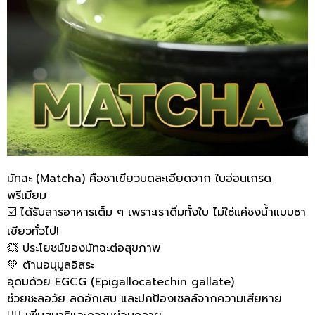
มัทฉะ (Matcha) คือชาเขียวบดละเอียดจาก ใบอ่อนเกรด
พรีเมียม
☑️ ได้รับสารอาหารเต็ม ๆ เพราะเราดื่มทั้งใบ ไม่ใช่แค่ชงน้ำแบบชา
เขียวทั่วไป!
💥 ประโยชน์ของมัทฉะต่อสุขภาพ
💚 ต้านอนุมูลอิสระ
อุดมด้วย EGCG (Epigallocatechin gallate)
ช่วยชะลอวัย ลดอักเสบ และปกป้องเซลล์จากความเสียหาย