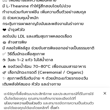
🧘‍♂️ เพิ่มสมาธิและความผ่อนคลาย
มี L-Theanine ทำให้รู้สึกสงบโดยไม่ง่วง
ทำงานร่วมกับคาเฟอีน เพิ่มความตื่นตัวอย่างสมดุล
⚖️ ช่วยควบคุมน้ำหนัก
กระตุ้นการเผาผลาญไขมันและพลังงานในร่างกาย
❤️ บำรุงหัวใจ
ลดไขมัน LDL และเสริมสุขภาพหลอดเลือด
🧽 ล้างสารพิษ
มี คลอโรฟิลล์สูง ช่วยขับสารพิษออกอย่างเป็นธรรมชาติ
✅ วิธีดื่มมัทฉะเพื่อสุขภาพ
☕ วันละ 1–2 แก้ว ไม่ใส่น้ำตาล
🔥 ชงด้วยน้ำร้อน 70–80°C เพื่อถนอมสารอาหาร
🌿 เลือกมัทฉะเกรดดี (Ceremonial / Organic)
✨ สุขภาพดีเริ่มต้นง่าย ๆ ด้วยมัทฉะแก้วแรกของวัน
เติมพลังให้สมอง หัวใจ และร่างกาย
ด้วยชาเขียวธรรมชาติที่อัดแน่นด้วยคุณค่า 🍃💪
เราใช้คุกกี้เพื่อพัฒนาประสิทธิภาพ และประสบการณ์ที่ดีในการใช้
♻️ โรงงานมาตรฐานสากล
เว็บไซต์ของคุณ คุณสามารถศึกษารายละเอียดได้ที่
💚สนใจสินค้าปรึกษาฟรีได้ที่
นโยบายความเป็นส่วนตัว
และสามารถจัดการความเป็นส่วนตัว
📱 Line: @specialtyinno
เองได้ของคุณได้เองโดยคลิกที่
ตั้งค่า