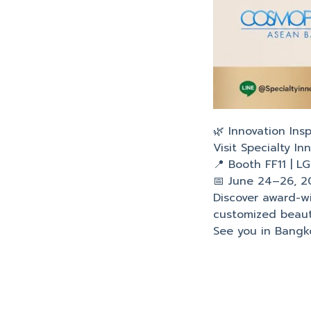
🌿 Innovation Ins
Visit Specialty 
📍 Booth FF11 | LG
📅 June 24–26, 2
Discover award-wi
customized beauty
See you in Bangk