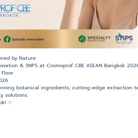
pired by Nature
Innovation & SNPS at Cosmoprof CBE ASEAN Bangkok 2026
 Floor
026
nning botanical ingredients, cutting-edge extraction t
 solutions.
ok! ✨