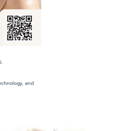
.
echnology, and