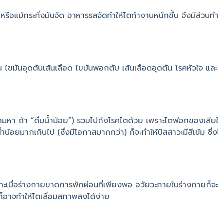
หรือแม้กระทั่งมันจัด อาหารรสจัดทำให้ไตทำงานหนักขึ้น จึงมีส่วนทำ
ไขมันอุดตันเส้นเลือด ไขมันพอกตับ เส้นเลือดอุดตัน โรคหัวใจ และ
ถามหา ถ้า “ดื่มน้ำน้อย”) รวมไปถึงโรคไตด้วย เพราะไตฟอกของเสี
น้อยมากเกินไป (ซึ่งมีโอกาสมากกว่า) ก็จะทำให้ปัสสาวะมีสีเข้ม ซึ่
าะเมื่อร่างกายขาดการพักผ่อนที่เพียงพอ อวัยวะภายในร่างกายก็จะไม
ก็อาจทำให้ไตเสื่อมสภาพลงได้ง่าย