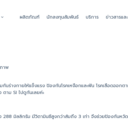
ผลิตภัณฑ์
นักลงทุนสัมพันธ์
บริการ
ข่าวสารแล
ขภาพ
ูมิคุ้มกันร่างกายให้แข็งแรง ป้องกันโรคเหงือกและฟัน โรคเลือดออ
าง ตาม SI ไปดูกันเลยค่ะ
ึง 288 มิลลิกรัม มีวิตามินซีสูงกว่าส้มถึง 3 เท่า จึงช่วยป้องกันห