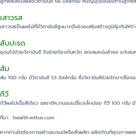
ลูกพลับหนึ่งผลจะวิตามินซี 66 มิลลิกรัม คนญี่ปุ่นจึงนิยมทานลูกพลั
เสาวรส
เสาวรสเป็นผลไม้ที่มีวิตามินซีสูงมากจึงช่วยเสริมสร้างภูมิคุ้มกันให
สับปะรด
อุดมไปด้วยวิตามินซี จึงช่วยป้องกันหวัด ลดเสมหะในลำคอ แก้เสมหะ
ส้ม
ส้ม 100 กรัม มีวิตามินซี 53 มิลลิกรัม ซึ่งวิตามินซีช่วยรักษาเลื
กีวี
กีวีผลไม้เนื้อสีเขียว รสชาติหวานอมเปรี้ยวเล็กน้อย กีวี 100 กรัม มี 
ที่มา : health.mthai.com
หากท่านใตต้องการสร้างแบรนด์หรือสั่งผลิต ผลิตภัณฑ์คุณภาพผ