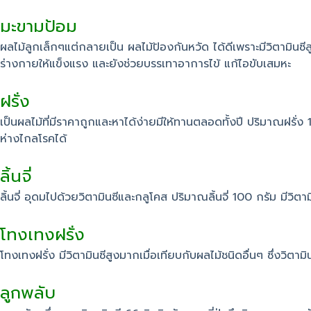
มะขามป้อม
ผลไม้ลูกเล็กๆแต่กลายเป็น ผลไม้ป้องกันหวัด ได้ดีเพราะมีวิตามินซีส
ร่างกายให้แข็งแรง และยังช่วยบรรเทาอาการไข้ แก้ไอขับเสมหะ
ฝรั่ง
เป็นผลไม้ที่มีราคาถูกและหาได้ง่ายมีให้ทานตลอดทั้งปี ปริมาณฝรั่ง 
ห่างไกลโรคได้
ลิ้นจี่
ลิ้นจี่ อุดมไปด้วยวิตามินซีและกลูโคส ปริมาณลิ้นจี่ 100 กรัม มีวิตาม
โทงเทงฝรั่ง
โทงเทงฝรั่ง มีวิตามินซีสูงมากเมื่อเทียบกับผลไม้ชนิดอื่นๆ ซึ่งวิตา
ลูกพลับ