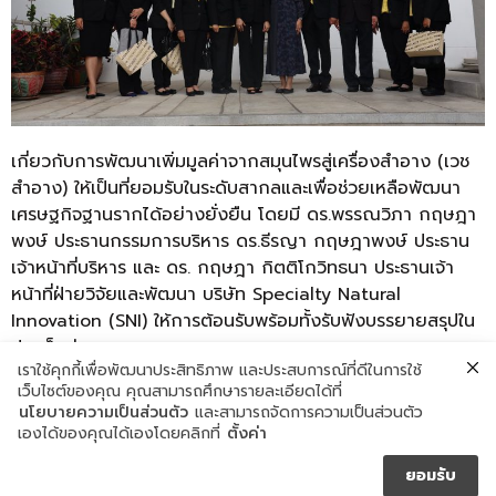
เกี่ยวกับการพัฒนาเพิ่มมูลค่าจากสมุนไพรสู่เครื่องสำอาง (เวช
สำอาง) ให้เป็นที่ยอมรับในระดับสากลและเพื่อช่วยเหลือพัฒนา
เศรษฐกิจฐานรากได้อย่างยั่งยืน โดยมี ดร.พรรณวิภา กฤษฎา
พงษ์ ประธานกรรมการบริหาร ดร.ธีรญา กฤษฎาพงษ์ ประธาน
เจ้าหน้าที่บริหาร และ ดร. กฤษฎา กิตติโกวิทธนา ประธานเจ้า
หน้าที่ฝ่ายวิจัยและพัฒนา บริษัท Specialty Natural
Innovation (SNI) ให้การต้อนรับพร้อมทั้งรับฟังบรรยายสรุปใน
ประเด็นต่าง ๆ
เราใช้คุกกี้เพื่อพัฒนาประสิทธิภาพ และประสบการณ์ที่ดีในการใช้
เว็บไซต์ของคุณ คุณสามารถศึกษารายละเอียดได้ที่
#SpecialtyNaturalInnovation
นโยบายความเป็นส่วนตัว
และสามารถจัดการความเป็นส่วนตัว
#SpecialtyNaturalProduct #SpecialtyInnovation
เองได้ของคุณได้เองโดยคลิกที่
ตั้งค่า
#สมุนไพรด้วยผลิตภัณฑ์เครื่องสำอาง #เวชสำอาง
ยอมรับ