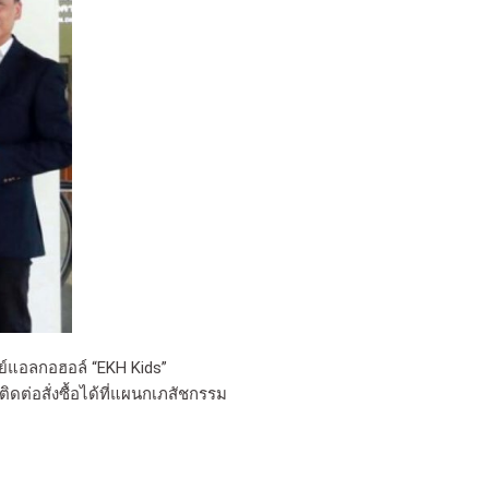
รย์แอลกอฮอล์ “EKH Kids”
ต่อสั่งซื้อได้ที่แผนกเภสัชกรรม