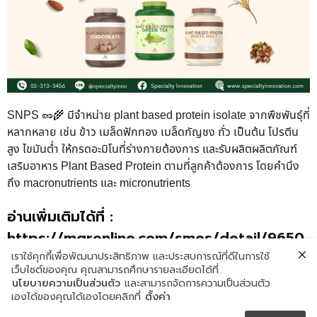
SNPS 🥜🌾 มีจำหน่าย plant based protein isolate จากพืชพันธุ์ที่
หลากหลาย เช่น ข้าว เมล็ดฟักทอง เมล็ดกัญชง ถั่ว เป็นต้น โปรตีน
สูง ไขมันต่ำ ให้กรดอะมิโนที่ร่างกายต้องการ และรับผลิตผลิตภัณฑ์
เสริมอาหาร Plant Based Protein ตามที่ลูกค้าต้องการ โดยคำนึง
ถึง macronutrients และ micronutrients
อ่านเพิ่มเติมได้ที่ :
https://mgronline.com/smes/detail/9650
000095726
เราใช้คุกกี้เพื่อพัฒนาประสิทธิภาพ และประสบการณ์ที่ดีในการใช้
เว็บไซต์ของคุณ คุณสามารถศึกษารายละเอียดได้ที่
นโยบายความเป็นส่วนตัว
และสามารถจัดการความเป็นส่วนตัว
#SpecialtyInnovation #SI #SpecialtyNaturalProduct #SNP
เองได้ของคุณได้เองโดยคลิกที่
ตั้งค่า
#SNPS #OEM #OIM #PlantBasedprotein #platebased