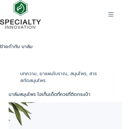
ป้ายกำกับ
บาล์ม
บทความ
,
ยาแผนโบราณ
,
สมุนไพร
,
สาร
สกัดสมุนไพร
บาล์มสมุนไพร ไอเท็มเด็ดที่ควรที่ติดกระเป๋า