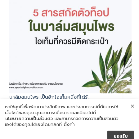
บาล์มสมุนไพร เป็นอีกไอเท็มหนึ่งที่ได้รั…
พฤศจิกายน 22, 2019
เราใช้คุกกี้เพื่อพัฒนาประสิทธิภาพ และประสบการณ์ที่ดีในการใช้
เว็บไซต์ของคุณ คุณสามารถศึกษารายละเอียดได้ที่
นโยบายความเป็นส่วนตัว
และสามารถจัดการความเป็นส่วนตัว
เองได้ของคุณได้เองโดยคลิกที่
ตั้งค่า
ยอมรับ