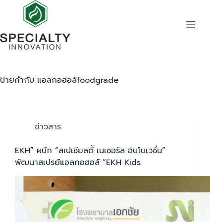
ป้ายกำกับ
แอลกอฮอล์foodgrade
ข่าวสาร
EKH” ผนึก “สเปเชียลตี้ เนเชอรัล อินโนเวชั่น”
พัฒนาสเปรย์แอลกอฮอล์ “EKH Kids