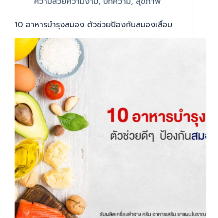
ความสวยความงาม
,
บทความ
,
สุขภาพ
10 อาหารบำรุงสมอง ตัวช่วยป้องกันสมองเสื่อม