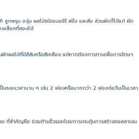
ิ ลูกพรุน องุ่น ผลไม้ชนิดเบอร์รี ฝรั่ง และส้ม ส่วนผักก็ได้แก่ ผัก
งเลือกที่สองได้
กผลไม้ที่มีสีส้มหรือสีเหลือง แต่หากต้องการทานเพื่อการรักษา
กเป็นระยะเวลานาน ๆ เช่น 2 ฟองหรือมากกว่า 2 ฟองต่อวันเป็นเวลา
างกาย ที่สำคัญคือ ช่วยต้านริ้วรอยโดยการกระตุ้นการสร้างคอลลาเจน