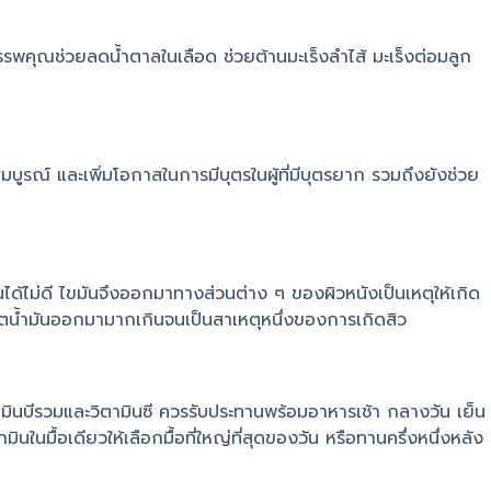
สรรพคุณช่วยลดน้ำตาลในเลือด ช่วยต้านมะเร็งลำไส้ มะเร็งต่อมลูก
สมบูรณ์ และเพิ่มโอกาสในการมีบุตรในผู้ที่มีบุตรยาก รวมถึงยังช่วย
ได้ไม่ดี ไขมันจึงออกมาทางส่วนต่าง ๆ ของผิวหนังเป็นเหตุให้เกิด
ลิตน้ำมันออกมามากเกินจนเป็นสาเหตุหนึ่งของการเกิดสิว
ิตามินบีรวมและวิตามินซี ควรรับประทานพร้อมอาหารเช้า กลางวัน เย็น
ินในมื้อเดียวให้เลือกมื้อที่ใหญ่ที่สุดของวัน หรือทานครึ่งหนึ่งหลัง