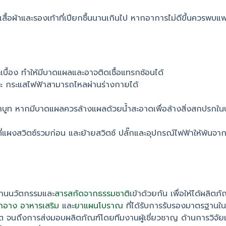
สื้อผ้าและรองเท้าที่เปียกชื้นนานเกินไป หากอาการไม่ดีขึ้นควรพบแ
เบื้อง ทำให้มีบาดแผลและอาจติดเชื้อแทรกซ้อนได้
้นแฉะ กระแสไฟฟ้าสามารถไหลผ่านร่างกายได้
ท้าบูท หากมีบาดแผลควรล้างแผลด้วยน้ำสะอาดเพื่อล้างสิ่งสกปรกในบ
ี่แผงสวิตซ์รวมก่อน และย้ายสวิตซ์ ปลั๊กและอุปกรณ์ไฟฟ้าให้พ้นจากร
สานนวัตกรรมและ
สารสกัดจากธรรมชาติ
เข้าด้วยกัน เพื่อให้ได้ผลิตภ
สำอาง
อาหารเสริม
และ
ยาแผนโบราณ
ที่ได้รับการรับรองมาตรฐานใ
ิต จนถึงการส่งมอบผลิตภัณฑ์โดยทีมงานผู้เชี่ยวชาญ ด้านการวิ