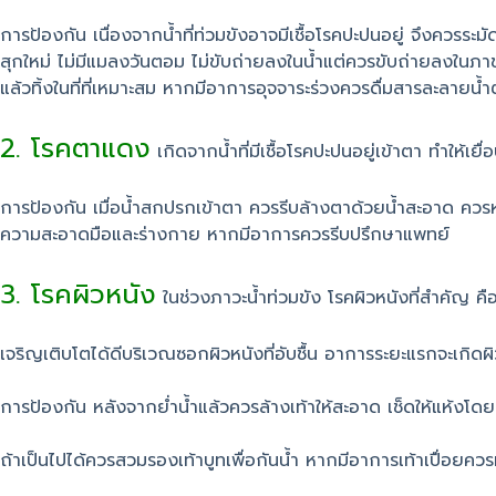
การป้องกัน เนื่องจากน้ำที่ท่วมขังอาจมีเชื้อโรคปะปนอยู่ จึงควรระ
สุกใหม่ ไม่มีแมลงวันตอม ไม่ขับถ่ายลงในน้ำแต่ควรขับถ่ายลงในภาชน
แล้วทิ้งในที่ที่เหมาะสม หากมีอาการอุจจาระร่วงควรดื่มสารละลายน้
2. โรคตาแดง
เกิดจากน้ำที่มีเชื้อโรคปะปนอยู่เข้าตา ทำให
การป้องกัน เมื่อน้ำสกปรกเข้าตา ควรรีบล้างตาด้วยน้ำสะอาด ควรหลีกเ
ความสะอาดมือและร่างกาย หากมีอาการควรรีบปรึกษาแพทย์
3. โรคผิวหนัง
ในช่วงภาวะน้ำท่วมขัง โรคผิวหนังที่สำคัญ คือ โ
เจริญเติบโตได้ดีบริเวณซอกผิวหนังที่อับชื้น อาการระยะแรกจะเกิด
การป้องกัน หลังจากย่ำน้ำแล้วควรล้างเท้าให้สะอาด เช็ดให้แห้งโด
ถ้าเป็นไปได้ควรสวมรองเท้าบูทเพื่อกันน้ำ หากมีอาการเท้าเปื่อยควร