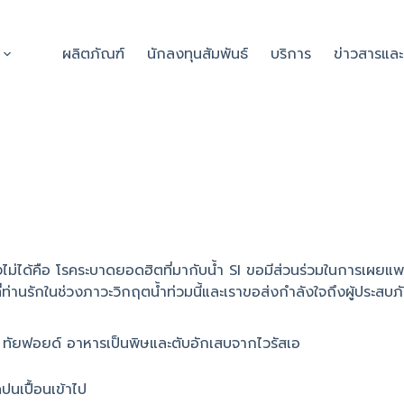
ผลิตภัณฑ์
นักลงทุนสัมพันธ์
บริการ
ข่าวสารแล
ไม่ได้คือ โรคระบาดยอดฮิตที่มากับน้ำ SI ขอมีส่วนร่วมในการเผยแพร่ข
ท่านรักในช่วงภาวะวิกฤตน้ำท่วมนี้และเราขอส่งกำลังใจถึงผู้ประสบภั
ิด ทัยฟอยด์ อาหารเป็นพิษและตับอักเสบจากไวรัสเอ
คปนเปื้อนเข้าไป