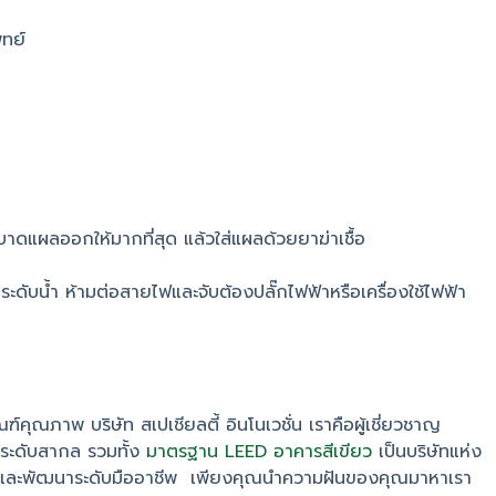
พทย์
าดแผลออกให้มากที่สุด แล้วใส่แผลด้วยยาฆ่าเชื้อ
ะดับน้ำ ห้ามต่อสายไฟและจับต้องปลั๊กไฟฟ้าหรือเครื่องใช้ไฟฟ้า
ัณฑ์คุณภาพ บริษัท สเปเชียลตี้ อินโนเวชั่น เราคือผู้เชี่ยวชาญ
นระดับสากล รวมทั้ง
มาตรฐาน LEED อาคารสีเขียว
เป็นบริษัทแห่ง
จัยและพัฒนาระดับมืออาชีพ เพียงคุณนำความฝันของคุณมาหาเรา