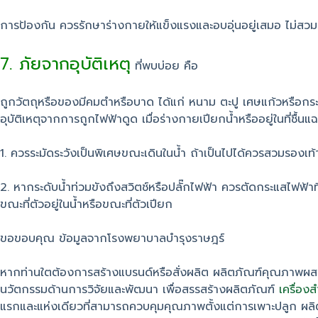
การป้องกัน ควรรักษาร่างกายให้แข็งแรงและอบอุ่นอยู่เสมอ ไม่สวมเ
7. ภัยจากอุบัติเหตุ
ที่พบบ่อย คือ
ถูกวัตถุหรือของมีคมตำหรือบาด ได้แก่ หนาม ตะปู เศษแก้วหรือกระ
อุบัติเหตุจากการถูกไฟฟ้าดูด เมื่อร่างกายเปียกน้ำหรืออยู่ในที่ชื
1. ควรระมัดระวังเป็นพิเศษขณะเดินในน้ำ ถ้าเป็นไปได้ควรสวมรองเ
2. หากระดับน้ำท่วมขังถึงสวิตช์หรือปลั๊กไฟฟ้า ควรตัดกระแสไฟฟ้าท
ขณะที่ตัวอยู่ในน้ำหรือขณะที่ตัวเปียก
ขอขอบคุณ ข้อมูลจากโรงพยาบาลบำรุงราษฎร์
หากท่านใตต้องการสร้างแบรนด์หรือสั่งผลิต ผลิตภัณฑ์คุณภาพผ
นวัตกรรมด้านการวิจัยและพัฒนา เพื่อสรรสร้างผลิตภัณฑ์
เครื่อง
แรกและแห่งเดียวที่สามารถควบคุมคุณภาพตั้งแต่การเพาะปลูก ผล