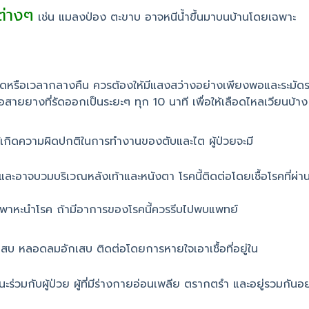
ต่างๆ
เช่น แมลงป่อง ตะขาบ อาจหนีน้ำขึ้นมาบนบ้านโดยเฉพาะ
มืดหรือเวลากลางคืน ควรต้องให้มีแสงสว่างอย่างเพียงพอและระมัดระ
ายยางที่รัดออกเป็นระยะๆ ทุก 10 นาที เพื่อให้เลือดไหลเวียนบ้าง
ให้เกิดความผิดปกติในการทำงานของตับและไต ผู้ป่วยจะมี
าจบวมบริเวณหลังเท้าและหนังตา โรคนี้ติดต่อโดยเชื้อโรคที่ผ่านมาก
ป็นพาหะนำโรค ถ้ามีอาการของโรคนี้ควรรีบไปพบแพทย์
กเสบ หลอดลมอักเสบ ติดต่อโดยการหายใจเอาเชื้อที่อยู่ใน
ร่วมกับผู้ป่วย ผู้ที่มีร่างกายอ่อนเพลีย ตรากตรำ และอยู่รวมกันอย่า