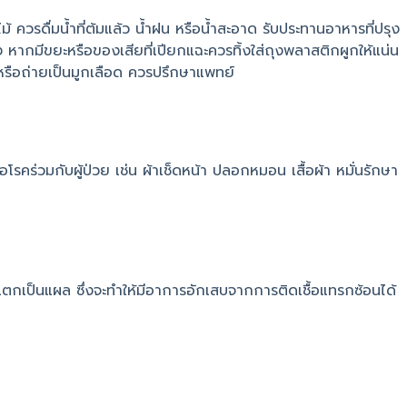
้ ควรดื่มน้ำที่ต้มแล้ว น้ำฝน หรือน้ำสะอาด รับประทานอาหารที่ปรุง
ง หากมีขยะหรือของเสียที่เปียกแฉะควรทิ้งใส่ถุงพลาสติกผูกให้แน่น
้ หรือถ่ายเป็นมูกเลือด ควรปรึกษาแพทย์
โรคร่วมกับผู้ป่วย เช่น ผ้าเช็ดหน้า ปลอกหมอน เสื้อผ้า หมั่นรักษา
แตกเป็นแผล ซึ่งจะทำให้มีอาการอักเสบจากการติดเชื้อแทรกซ้อนได้