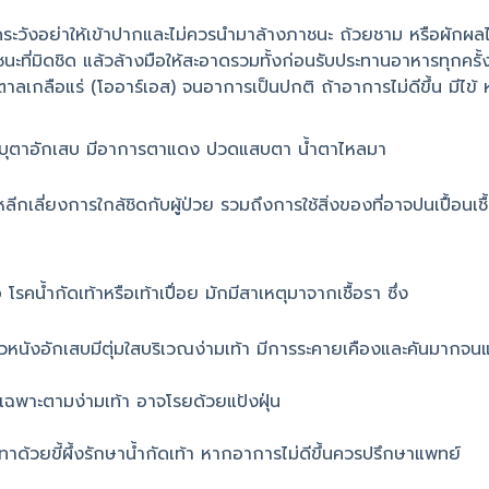
มัดระวังอย่าให้เข้าปากและไม่ควรนำมาล้างภาชนะ ถ้วยชาม หรือผักผลไม
ะที่มิดชิด แล้วล้างมือให้สะอาดรวมทั้งก่อนรับประทานอาหารทุกครั้
ำตาลเกลือแร่ (โออาร์เอส) จนอาการเป็นปกติ ถ้าอาการไม่ดีขึ้น มีไข
้เยื่อบุตาอักเสบ มีอาการตาแดง ปวดแสบตา น้ำตาไหลมา
ลี่ยงการใกล้ชิดกับผู้ป่วย รวมถึงการใช้สิ่งของที่อาจปนเปื้อนเชื้อ
รคน้ำกัดเท้าหรือเท้าเปื่อย มักมีสาเหตุมาจากเชื้อรา ซึ่ง
ผิวหนังอักเสบมีตุ่มใสบริเวณง่ามเท้า มีการระคายเคืองและคันมากจน
ยเฉพาะตามง่ามเท้า อาจโรยด้วยแป้งฝุ่น
ทาด้วยขี้ผึ้งรักษาน้ำกัดเท้า หากอาการไม่ดีขึ้นควรปรึกษาแพทย์