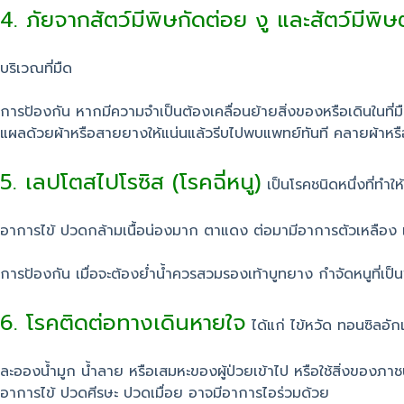
4. ภัยจากสัตว์มีพิษกัดต่อย งู และสัตว์มีพิษ
บริเวณที่มืด
การป้องกัน หากมีความจำเป็นต้องเคลื่อนย้ายสิ่งของหรือเดินในที่
แผลด้วยผ้าหรือสายยางให้แน่นแล้วรีบไปพบแพทย์ทันที คลายผ้าหรือส
5. เลปโตสไปโรซิส (โรคฉี่หนู)
เป็นโรคชนิดหนึ่งที่ทำ
อาการไข้ ปวดกล้ามเนื้อน่องมาก ตาแดง ต่อมามีอาการตัวเหลือง และอ
การป้องกัน เมื่อจะต้องย่ำน้ำควรสวมรองเท้าบูทยาง กำจัดหนูที่เ
6. โรคติดต่อทางเดินหายใจ
ได้แก่ ไข้หวัด ทอนซิลอั
ละอองน้ำมูก น้ำลาย หรือเสมหะของผู้ป่วยเข้าไป หรือใช้สิ่งของภาชนะ
อาการไข้ ปวดศีรษะ ปวดเมื่อย อาจมีอาการไอร่วมด้วย