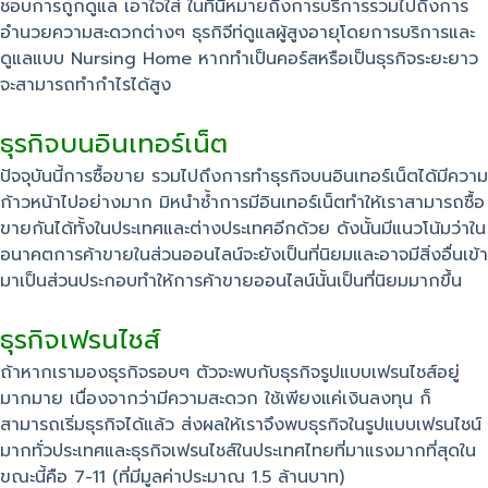
ชอบการถูกดูแล เอาใจใส่ ในที่นี้หมายถึงการบริการรวมไปถึงการ
อำนวยความสะดวกต่างๆ ธุรกิจีท่ดูแลผู้สูงอายุโดยการบริการและ
ดูแลแบบ Nursing Home หากทำเป็นคอร์สหรือเป็นธุรกิจระยะยาว
จะสามารถทำกำไรได้สูง
ธุรกิจบนอินเทอร์เน็ต
ปัจจุบันนี้การซื้อขาย รวมไปถึงการทำธุรกิจบนอินเทอร์เน็ตได้มีความ
ก้าวหน้าไปอย่างมาก มิหนำซ้ำการมีอินเทอร์เน็ตทำให้เราสามารถซื้อ
ขายกันได้ทั้งในประเทศและต่างประเทศอีกด้วย ดังนั้นมีแนวโน้มว่าใน
อนาคตการค้าขายในส่วนออนไลน์จะยังเป็นที่นิยมและอาจมีสิ่งอื่นเข้า
มาเป็นส่วนประกอบทำให้การค้าขายออนไลน์นั้นเป็นที่นิยมมากขึ้น
ธุรกิจเฟรนไชส์
ถ้าหากเรามองธุรกิจรอบๆ ตัวจะพบกับธุรกิจรูปแบบเฟรนไชส์อยู่
มากมาย เนื่องจากว่ามีความสะดวก ใช้เพียงแค่เงินลงทุน ก็
สามารถเริ่มธุรกิจได้แล้ว ส่งผลให้เราจึงพบธุรกิจในรูปแบบเฟรนไชน์
มากทั่วประเทศและธุรกิจเฟรนไชส์ในประเทศไทยที่มาแรงมากที่สุดใน
ขณะนี้คือ 7-11 (ที่มีมูลค่าประมาณ 1.5 ล้านบาท)