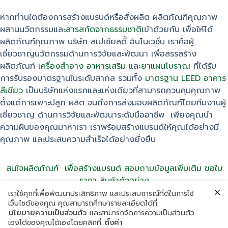
หากท่านใตต้องการสร้างแบรนด์หรือสั่งผลิต ผลิตภัณฑ์คุณภาพ
ผสานนวัตกรรมและ
สารสกัดจากธรรมชาติ
เข้าด้วยกัน เพื่อให้ได้
ผลิตภัณฑ์คุณภาพ บริษัท สเปเชียลตี้ อินโนเวชั่น เราคือผู้
เชี่ยวชาญนวัตกรรมด้านการวิจัยและพัฒนา เพื่อสรรสร้าง
ผลิตภัณฑ์
เครื่องสำอาง
อาหารเสริม
และ
ยาแผนโบราณ
ที่ได้รับ
การรับรองมาตรฐานในระดับสากล รวมทั้ง
มาตรฐาน LEED อาคาร
สีเขียว
เป็นบริษัทแห่งแรกและแห่งเดียวที่สามารถควบคุมคุณภาพ
ตั้งแต่การเพาะปลูก ผลิต จนถึงการส่งมอบผลิตภัณฑ์โดยทีมงานผู้
เชี่ยวชาญ ด้านการวิจัยและพัฒนาระดับมืออาชีพ เพียงคุณนำ
ความฝันของคุณมาหาเรา เราพร้อมสร้างแบรนด์ให้คุณได้อย่างมี
คุณภาพ และประสบความสำเร็จได้อย่างยั่งยืน
สนใจผลิตภัณฑ์ เพื่อสร้างแบรนด์ สอบถามข้อมูลเพิ่มเติม ขอใบ
ราคา สินค้าตัวอย่าง
Tel. 02-313-3456, 095-597-6666
เราใช้คุกกี้เพื่อพัฒนาประสิทธิภาพ และประสบการณ์ที่ดีในการใช้
เว็บไซต์ของคุณ คุณสามารถศึกษารายละเอียดได้ที่
นโยบายความเป็นส่วนตัว
และสามารถจัดการความเป็นส่วนตัว
เองได้ของคุณได้เองโดยคลิกที่
ตั้งค่า