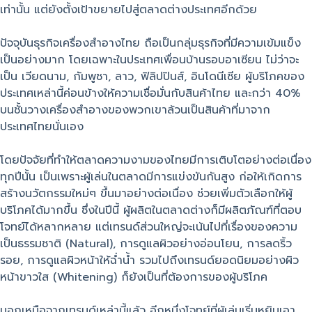
เท่านั้น แต่ยังตั้งเป้าขยายไปสู่ตลาดต่างประเทศอีกด้วย
ปัจจุบันธุรกิจเครื่องสำอางไทย ถือเป็นกลุ่มธุรกิจที่มีความเข้มแข็ง
เป็นอย่างมาก โดยเฉพาะในประเทศเพื่อนบ้านรอบอาเซียน ไม่ว่าจะ
เป็น เวียดนาม, กัมพูชา, ลาว, ฟิลิปปินส์, อินโดนีเซีย ผู้บริโภคของ
ประเทศเหล่านี้ค่อนข้างให้ความเชื่อมั่นกับสินค้าไทย และกว่า 40%
บนชั้นวางเครื่องสำอางของพวกเขาล้วนเป็นสินค้าที่มาจาก
ประเทศไทยนั่นเอง
โดยปัจจัยที่ทำให้ตลาดความงามของไทยมีการเติบโตอย่างต่อเนื่อง
ทุกปีนั้น เป็นเพราะผู้เล่นในตลาดมีการแข่งขันกันสูง ก่อให้เกิดการ
สร้างนวัตกรรมใหม่ๆ ขึ้นมาอย่างต่อเนื่อง ช่วยเพิ่มตัวเลือกให้ผู้
บริโภคได้มากขึ้น ซึ่งในปีนี้ ผู้ผลิตในตลาดต่างก็มีผลิตภัณฑ์ที่ตอบ
โจทย์ได้หลากหลาย แต่เทรนด์ส่วนใหญ่จะเน้นไปที่เรื่องของความ
เป็นธรรมชาติ (Natural), การดูแลผิวอย่างอ่อนโยน, การลดริ้ว
รอย, การดูแลผิวหน้าให้ฉ่ำน้ำ รวมไปถึงเทรนด์ยอดนิยมอย่างผิว
หน้าขาวใส (Whitening) ก็ยังเป็นที่ต้องการของผู้บริโภค
นอกเหนือจากเทรนด์เหล่านี้แล้ว อีกหนึ่งโจทย์ที่ผู้เล่นเริ่มหยิบเอา