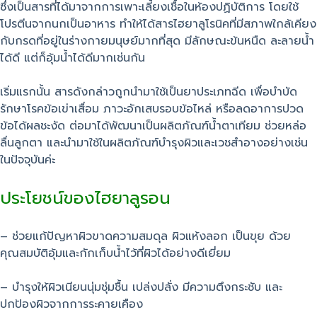
ซึ่งเป็นสารที่ได้มาจากการเพาะเลี้ยงเชื้อในห้องปฏิบัติการ โดยใช้
โปรตีนจากนกเป็นอาหาร ทำให้ได้สารไฮยาลูโรนิคที่มีสภาพใกล้เคียง
กับกรดที่อยู่ในร่างกายมนุษย์มากที่สุด มีลักษณะข้นหนืด ละลายน้ำ
ได้ดี แต่ก็อุ้มน้ำได้ดีมากเช่นกัน
เริ่มแรกนั้น สารดังกล่าวถูกนำมาใช้เป็นยาประเภทฉีด เพื่อบำบัด
รักษาโรคข้อเข่าเสื่อม ภาวะอักเสบรอบข้อไหล่ หรือลดอาการปวด
ข้อได้ผลชะงัด ต่อมาได้พัฒนาเป็นผลิตภัณฑ์น้ำตาเทียม ช่วยหล่อ
ลื่นลูกตา และนำมาใช้ในผลิตภัณฑ์บำรุงผิวและเวชสำอางอย่างเช่น
ในปัจจุบันค่ะ
ประโยชน์ของไฮยาลูรอน
– ช่วยแก้ปัญหาผิวขาดความสมดุล ผิวแห้งลอก เป็นขุย ด้วย
คุณสมบัติอุ้มและกักเก็บน้ำไว้ที่ผิวได้อย่างดีเยี่ยม
– บำรุงให้ผิวเนียนนุ่มชุ่มชื้น เปล่งปลั่ง มีความตึงกระชับ และ
ปกป้องผิวจากการระคายเคือง