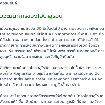
สงสัยกันค่ะ
วิวัฒนาการของไฮยาลูรอน
เมื่ออายุล่วงเลยถึงวัย 30 ปีเป็นต้นไป ร่างกายของเราจะผลิตกรด
ไฮยาลูโรนิคลดน้อยลงไปเรื่อย ๆ ซึ่งนอกจากอายุที่เพิ่มขึ้นแล้ว ยัง
มีปัจจัยทางสภาพแวดล้อมทั้งภายในและภายนอก ที่ไปกระตุ้นให้
ร่างกายเกิดการเสื่อมสภาพและลดการผลิตสารนี้ลงรวดเร็วกว่า
เดิม เช่น การนอนหลับพักผ่อนไม่เพียงพอ การดื่มแอลกอฮอล์ การ
สูบบุหรี่ ความร้อน แสงแดด และรังสียูวี เป็นต้น
สิ่งที่ตามมาเมื่อกรดไฮยาลูโรนิคและคอลลาเจนในชั้นผิวของเราลด
ลงก็คือ ผิวสูญเสียความชุ่มชื้น แห้งเหี่ยว ขาดความยืดหยุ่น จึง
เกิดความหย่อนคล้อย ริ้วรอย และร่องลึกตามบริเวณต่าง ๆ ของ
ใบหน้า เรียกว่าความแก่ชราจะปรากฏชัดขึ้นเลยล่ะค่ะ
ด้วยเหตุนี้นักวิทยาศาสตร์การแพทย์จึงได้คิดค้น “กรดไฮยาลูโรนิค
สังเคราะห์” ขึ้น เพื่อนำมาทดแทนกรดไฮยาลูโรนิคที่ร่างกายสร้าง