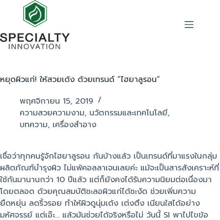
หยุดผิวแก่! ให้สวยเด้ง ด้วยเทรนด์ “ไฮยาลูรอน”
พฤศจิกายน 15, 2019
ความสวยความงาม
,
นวัตกรรมและเทคโนโลยี
,
บทความ
,
เครื่องสำอาง
เชื่อว่าทุกคนรู้จักไฮยาลูรอน กันบ้างแล้ว เป็นเทรนด์ที่มาแรงในกลุ่ม
ผลิตภัณฑ์บำรุงผิว ไม่แพ้คอลลาเจนเลยค่ะ แม้จะเป็นสารสังเคราะห์ที่
ใช้กันมานานกว่า 10 ปีแล้ว แต่ก็ยังคงได้รับความนิยมต่อเนื่องมา
โดยตลอด ด้วยคุณสมบัติชะลอผิวแก่ได้ชะงัด ช่วยเพิ่มความ
ยืดหยุ่น ลดริ้วรอย ทำให้ผิวดูนุ่มเด้ง เต่งตึง เนียนใสได้อย่าง
มหัศจรรย์ แต่เอ๊ะ… แล้วมันช่วยได้จริงหรือไม่ วันนี้ SI พาไปไขข้อ