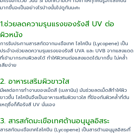
มะเร็งอีกด้วย วันนี้ SI มีบทความดีๆ ที่จะทำให้ทุกคนรู้จักไลโคปีน
มากขึ้นจะเป็นอย่างไรบ้างนั้นไปดูกันนะคะ
1.ช่วยลดความรุนแรงของรังสี UV ต่อ
ผิวหนัง
การรับประทานสารสกัดจากมะเขือเทศ ไลโคปีน (Lycopene) เป็น
ประจำจะช่วยลดความรุนแรงของรังสี UVA และ UVB จากแสงแดด
ที่เข้ามากระทบผิวลงได้ ทำให้ผิวทนต่อแสงแดดได้มากขึ้น ไม่คล้ำ
เสียง่าย
2. อาหารเสริมผิวขาวใส
มีผลต่อการทำงานของเม็ดสี (เมลานิน) มันช่วยลดเม็ดสีทำให้ผิว
ขาวขึ้น ไลโคปีนจึงเป็นอาหารเสริมผิวขาวใส ที่ป้องกันผิวคล้ำที่ต้น
เหตุซึ่งก็คือรังสี UV นั่นเอง
3. สารสกัดมะเขือเทศต้านอนุมูลอิสระ
สารสกัดมะเขือเทศไลโคปีน (Lycopene) เป็นสารต้านอนุมูลอิสระที่