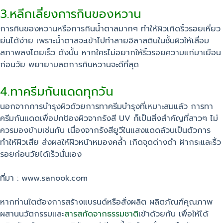
3.หลีกเลี่ยงการกินของหวาน
การกินของหวานหรือการกินน้ำตาลมากๆ ทำให้ผิวเกิดริ้วรอยเหี่ยว
ย่นได้ง่าย เพราะน้ำตาลจะเข้าไปทำลายอิลาสตินในชั้นผิวให้เสื่อม
สภาพลงโดยเร็ว ดังนั้น หากใครไม่อยากให้ริ้วรอยความแก่มาเยือน
ก่อนวัย พยายามลดการกินหวานจะดีที่สุด
4.ทาครีมกันแดดทุกวัน
นอกจากการบำรุงผิวด้วยการทาครีมบำรุงที่เหมาะสมแล้ว การทา
ครีมกันแดดเพื่อปกป้องผิวจากรังสี UV ก็เป็นสิ่งสำคัญที่สาวๆ ไม่
ควรมองข้ามเช่นกัน เนื่องจากรังสียูวีในแสงแดดล้วนเป็นตัวการ
ทำให้ผิวเสีย ส่งผลให้ผิวหน้าหมองคล้ำ เกิดจุดด่างดำ ฝ้ากระและริ้ว
รอยก่อนวัยได้เร็วนั่นเอง
ที่มา : www.sanook.com
หากท่านใตต้องการสร้างแบรนด์หรือสั่งผลิต ผลิตภัณฑ์คุณภาพ
ผสานนวัตกรรมและ
สารสกัดจากธรรมชาติ
เข้าด้วยกัน เพื่อให้ได้