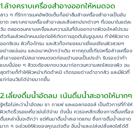
1.ล้างคราบเครื่องสำอางออกให้หมดจด
สาว ๆ ที่รักการเมคอัพจัดเต็มก็อย่าลืมล้างเครื่องสำอางเป็นอัน
ขาด เพราะคราบเครื่องสำอางและสิ่งสกปรกต่างๆ ที่เจอมาในแต่ละ
วัน ตลอดจนคราบเหงื่อและความมันที่ขับออกจากผิวจะไหลไปรวม
ตัวกันแล้วหมักหมมจ่อก่อให้เกิดการอุดตันในรูขุมขน ทำให้ผิวขาด
ออกซิเจน ผิวก็จะโทรม และสิวก็จะทยอยมาเยี่ยมเยียนผิวสวยๆ
อย่างแน่นอน และจะมาหนักกว่าเดิม หากคุณขี้เกียจหรือล้างเครื่อง
สำอางออกไม่สะอาดหมดจดก่อนเข้านอนเป็นประจำ รับรองว่าทำ
แบบนี้บ่อย ๆ สิวจะต้องยกขบวนมาก่อกวนความสดใสของผิว จน
สุดท้ายก็ทำให้ผิวหน้าเกิดตำหนิ เกิดรอยด่างดำจากสิว และมีผิวที่
แก่ก่อนวัยได้ง่ายมากขึ้น
2.เลี่ยงดื่มน้ำอัดลม เน้นดื่มน้ำสะอาดให้มากๆ
รู้หรือไม่คะว่าน้ำอัดลม ชา กาแฟ และแอลกอฮอล์ เป็นตัวการที่ทำให้
ผิวเกิดริ้วรอยเหี่ยวย่นได้ง่าย ดังนั้น ควรจะหลีกเลี่ยงการดื่มเครื่อง
ดื่มเหล่านั้นจะดีกว่า แต่หันมาดื่มน้ำสะอาดแทน ซึ่งการดื่มน้ำสะอาด
มาก ๆ จะช่วยให้ผิวของคุณเต่งตึง อิ่มน้ำและเปล่งปลั่งสดใสได้ดี