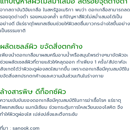
แก้ปัญหาสีผิวไม่สม่ำเสมอ ลดรอยจุดด่างดำ
จากสถาบันวิจัยเกลือ ในสหรัฐอเมริกา พบว่า ดอกเกลือสามารถลด
รอยจุดด่างดำ รอยหมองคล้ำ แก้ปัญหาสีผิวไม่สม่ำเสมอได้เป็น
อย่างดี มีแร่ธาตุโพแทสเซียมช่วยให้ผิวสดชื่นขาวกระจ่างใสขึ้นอย่าง
เป็นธรรมชาติ
ผลัดเซลล์ผิว ขจัดสิ่งตกค้าง
เพียงนำดอกเกลือมาผสมครีมอาบน้ำหรือสมุนไพรต่างๆมาขัดผิวจะ
ช่วยผลัดเซลล์ผิวที่ตายแล้วให้หลุดออก ทำเพียง 1 ครั้ง/สัปดาห์จะ
สังเกตได้ว่าผิวจะดูผ่องสดใสมากขึ้น เพราะดอกเกลือมีคุณสมบัติใน
ขจัดสิ่งสกปรกตกค้างและความมันส่วนเกินในร่างกาย
ล้างสารพิษ ดีท็อกซ์ผิว
ความเข้มข้นของดอกเกลือมีคุณสมบัติในการฆ่าเชื้อโรค แร่ธาตุ
โพแทสเซียม แมกนีเซียม ช่วยกระตุ้นการไหลเวียนของโลหิต จึง
ทำให้ผิวดูผ่องใส เปล่งปลั่งและตึงกระชับ
ที่มา : sanook.com