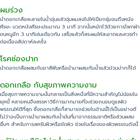
ผมร่วง
นำดอกเกลือละลายในน้ำอุ่นแล้วจุ่มผมลงไปให้เปียกชุ่มจนถึงหนัง
ศีรษะ นวดหนังศีรษะประมาณ 3 นาที จากนั้นหมักไว้ด้วยการโพกผ้า
ขนหนูอีก 3 นาทีเช่นเดียวกัน เสร็จแล้วก็สระผมให้สะอาดและควรทำ
ต่อเนื่องสัปดาห์ละครั้ง
โรคช่องปาก
นำดอกเกลือผสมกับยาสีฟันหรือนำมาผสมกับน้ำแล้วบ้วนปากก็ได้
ดอกเกลือ กับสุขภาพความงาม
เมื่อสุขภาพความงามนั้นกลายเป็นสิ่งหนึ่งที่มีความสำคัญไม่น้อยใน
ยุคนี้ หลายคนจึงสรรหาวิธีการมากมายที่จะช่วยถนอมดูแลผิว
พรรณให้ดีที่สุด ซึ่งดอกเกลือก็สามารถช่วยในด้านนี้ได้เป็นอย่างดี
ไม่ว่าจะเป็นการนำมาผสมกับน้ำมันที่มาจากธรรมชาติหรือส่วนผสม
อื่นๆ สำหรับการสครับผิวหรือขัดผิว ช่วยในเรื่องของผิวพรรณดังนี้