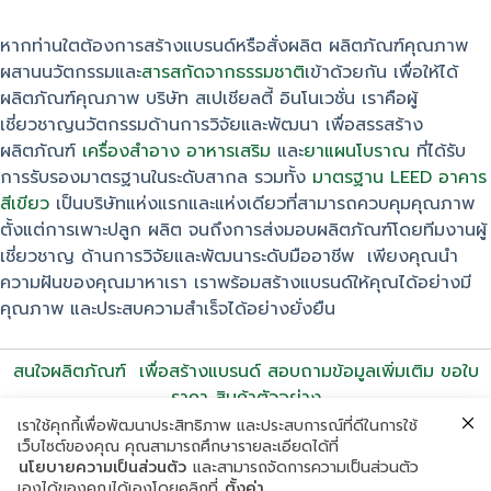
หากท่านใตต้องการสร้างแบรนด์หรือสั่งผลิต ผลิตภัณฑ์คุณภาพ
ผสานนวัตกรรมและ
สารสกัดจากธรรมชาติ
เข้าด้วยกัน เพื่อให้ได้
ผลิตภัณฑ์คุณภาพ บริษัท สเปเชียลตี้ อินโนเวชั่น เราคือผู้
เชี่ยวชาญนวัตกรรมด้านการวิจัยและพัฒนา เพื่อสรรสร้าง
ผลิตภัณฑ์
เครื่องสำอาง
อาหารเสริม
และ
ยาแผนโบราณ
ที่ได้รับ
การรับรองมาตรฐานในระดับสากล รวมทั้ง
มาตรฐาน LEED อาคาร
สีเขียว
เป็นบริษัทแห่งแรกและแห่งเดียวที่สามารถควบคุมคุณภาพ
ตั้งแต่การเพาะปลูก ผลิต จนถึงการส่งมอบผลิตภัณฑ์โดยทีมงานผู้
เชี่ยวชาญ ด้านการวิจัยและพัฒนาระดับมืออาชีพ เพียงคุณนำ
ความฝันของคุณมาหาเรา เราพร้อมสร้างแบรนด์ให้คุณได้อย่างมี
คุณภาพ และประสบความสำเร็จได้อย่างยั่งยืน
สนใจผลิตภัณฑ์ เพื่อสร้างแบรนด์ สอบถามข้อมูลเพิ่มเติม ขอใบ
ราคา สินค้าตัวอย่าง
Tel. 02-313-3456, 095-597-6666
เราใช้คุกกี้เพื่อพัฒนาประสิทธิภาพ และประสบการณ์ที่ดีในการใช้
เว็บไซต์ของคุณ คุณสามารถศึกษารายละเอียดได้ที่
นโยบายความเป็นส่วนตัว
และสามารถจัดการความเป็นส่วนตัว
เองได้ของคุณได้เองโดยคลิกที่
ตั้งค่า