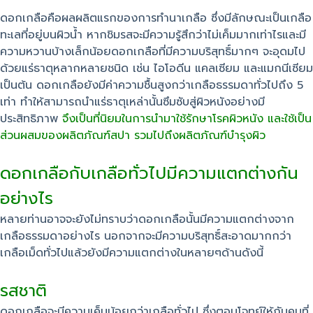
ดอกเกลือคือผลผลิตแรกของการทำนาเกลือ ซึ่งมีลักษณะเป็นเกลือ
ทะเลที่อยู่บนผิวน้ำ หากชิมรสจะมีความรู้สึกว่าไม่เค็มมากเท่าไรและมี
ความหวานบ้างเล็กน้อยดอกเกลือที่มีความบริสุทธิ์มากๆ จะอุดมไป
ด้วยแร่ธาตุหลากหลายชนิด เช่น ไอโอดีน แคลเซียม และแมกนีเซียม
เป็นต้น ดอกเกลือยังมีค่าความชื้นสูงกว่าเกลือธรรมดาทั่วไปถึง 5
เท่า ทำให้สามารถนำแร่ธาตุเหล่านั้นซึมซับสู่ผิวหนังอย่างมี
ประสิทธิภาพ
จึงเป็นที่นิยมในการนำมาใช้รักษาโรคผิวหนัง และใช้เป็น
ส่วนผสมของผลิตภัณฑ์สปา รวมไปถึงผลิตภัณฑ์บำรุงผิว
ดอกเกลือกับเกลือทั่วไปมีความแตกต่างกัน
อย่างไร
หลายท่านอาจจะยังไม่ทราบว่าดอกเกลือนั้นมีความแตกต่างจาก
เกลือธรรมดาอย่างไร นอกจากจะมีความบริสุทธิ์สะอาดมากกว่า
เกลือเม็ดทั่วไปแล้วยังมีความแตกต่างในหลายๆด้านดังนี้
รสชาติ
ดอกเกลือจะมีความเค็มน้อยกว่าเกลือทั่วไป ซึ่งตอบโจทย์ให้กับคนที่