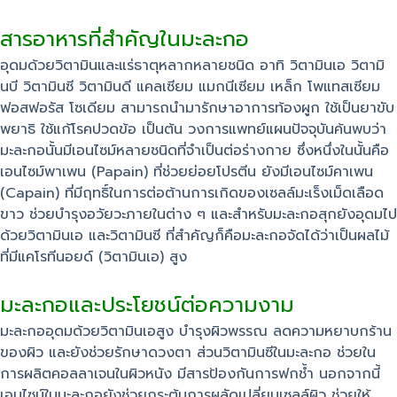
สารอาหารที่สำคัญในมะละกอ
อุดมด้วยวิตามินและแร่ธาตุหลากหลายชนิด อาทิ วิตามินเอ วิตามิ
นบี วิตามินซี วิตามินดี แคลเซียม แมกนีเซียม เหล็ก โพแทสเซียม
ฟอสฟอรัส โซเดียม สามารถนำมารักษาอาการท้องผูก ใช้เป็นยาขับ
พยาธิ ใช้แก้โรคปวดข้อ เป็นต้น วงการแพทย์แผนปัจจุบันค้นพบว่า
มะละกอนั้นมีเอนไซม์หลายชนิดที่จำเป็นต่อร่างกาย ซึ่งหนึ่งในนั้นคือ
เอนไซม์พาเพน (Papain) ที่ช่วยย่อยโปรตีน ยังมีเอนไซม์คาเพน
(Capain) ที่มีฤทธิ์ในการต่อต้านการเกิดของเซลล์มะเร็งเม็ดเลือด
ขาว ช่วยบำรุงอวัยวะภายในต่าง ๆ และสำหรับมะละกอสุกยังอุดมไป
ด้วยวิตามินเอ และวิตามินซี ที่สำคัญก็คือมะละกอจัดได้ว่าเป็นผลไม้
ที่มีแคโรทีนอยด์ (วิตามินเอ) สูง
มะละกอและประโยชน์ต่อความงาม
มะละกออุดมด้วยวิตามินเอสูง บำรุงผิวพรรณ ลดความหยาบกร้าน
ของผิว และยังช่วยรักษาดวงตา ส่วนวิตามินซีในมะละกอ ช่วยใน
การผลิตคอลลาเจนในผิวหนัง มีสารป้องกันการฟกช้ำ นอกจากนี้
เอนไซม์ในมะละกอยังช่วยกระตุ้นการผลัดเปลี่ยนเซลล์ผิว ช่วยให้