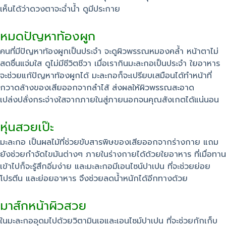
เห็นได้ว่าดวงตาจะฉ่ำน้ำ ดูมีประกาย
หมดปัญหาท้องผูก
คนที่มีปัญหาท้องผูกเป็นประจำ จะดูผิวพรรณหมองคล้ำ หน้าตาไม่
สดชื่นแจ่มใส ดูไม่มีชีวิตชีวา เมื่อเรากินมะละกอเป็นประจำ ใยอาหาร
จะช่วยแก้ปัญหาท้องผูกได้ มะละกอก็จะเปรียบเสมือนได้ทำหน้าที่
กวาดล้างของเสียออกจากลำไส้ ส่งผลให้ผิวพรรณสะอาด
เปล่งปลั่งกระจ่างใสจากภายในสู่ภายนอกจนคุณสังเกตได้แน่นอน
หุ่นสวยเป๊ะ
มะละกอ เป็นผลไม้ที่ช่วยขับสารพิษของเสียออกจากร่างกาย แถม
ยังช่วยกำจัดไขมันต่างๆ ภายในร่างกายได้ด้วยใยอาหาร ที่เมื่อทาน
เข้าไปก็จะรู้สึกอิ่มง่าย และมะละกอมีเอนไซน์ปาเปน ที่จะช่วยย่อย
โปรตีน และย่อยอาหาร จึงช่วยลดน้ำหนักได้อีกทางด้วย
มาส์กหน้าผิวสวย
ในมะละกออุดมไปด้วยวิตามินเอและเอนไซม์ปาเปน ที่จะช่วยกักเก็บ