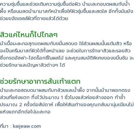
ความชุ่มชื้นและช่วยเติมความชุ่มชื้นต่อผิว นำมะละกอบดผสมกับน้ำ
ผึ้ง หรือนมสดนำมามาสก์หน้าเพื่อให้ผิวชุ่มชื้นและสดใส อีกทั้งมันยัง
ช่วยขจัดเซลล์ผิวที่ตายแล้วได้ด้วย
สิวแค่ไหนก็ไปไกลๆ
นำเนื้อมะละกอสุกบดผสมกับขมิ้นสดบด ใช้ส่วนผสมนั้นแต้มสิว หรือ
จะเป็นครีมมาสก์ผิวได้ทั้งหน้าเลย จะช่วยในการรักษาสิวและรอยสิว
ซึ่งกรดอัลฟา-ไฮดร็อกซี่ในผลไม้ และคุณสมบัติพิเศษของขมิ้นชัน จะ
ช่วยรักษาและปัญหาสิวต่างๆ ได้
ช่วยรักษาอาการส้นเท้าแตก
นำมะละกอสดบดมาผสมกับกล้วยและน้ำผึ้ง จากนั้นนำมาพอกตรง
ส่วนที่แห้งแตก ทิ้งไว้ประมาณ 1 ชั่วโมงแล้วค่อยล้างออก ทำซ้ำ
ประมาณ 2 ครั้งต่อสัปดาห์ เพื่อให้ส้นเท้าของคุณกลับมานุ่มเนียนไม่
แห้งแตกอีกต่อไปมะละกอ
ที่มา : kaijeaw.com