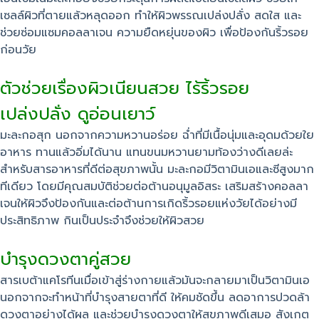
เซลล์ผิวที่ตายแล้วหลุดออก ทำให้ผิวพรรณเปล่งปลั่ง สดใส และ
ช่วยซ่อมแซมคอลลาเจน ความยืดหยุ่นของผิว เพื่อป้องกันริ้วรอย
ก่อนวัย
ตัวช่วยเรื่องผิวเนียนสวย ไร้ริ้วรอย
เปล่งปลั่ง ดูอ่อนเยาว์
มะละกอสุก นอกจากความหวานอร่อย ฉ่ำที่มีเนื้อนุ่มและอุดมด้วยใย
อาหาร ทานแล้วอิ่มได้นาน แทนขนมหวานยามท้องว่างดีเลยล่ะ
สำหรับสารอาหารที่ดีต่อสุขภาพนั้น มะละกอมีวิตามินเอและซีสูงมาก
ทีเดียว โดยมีคุณสมบัติช่วยต่อต้านอนุมูลอิสระ เสริมสร้างคอลลา
เจนให้ผิวจึงป้องกันและต่อต้านการเกิดริ้วรอยแห่งวัยได้อย่างมี
ประสิทธิภาพ กินเป็นประจำจึงช่วยให้ผิวสวย
บำรุงดวงตาคู่สวย
สารเบต้าแคโรทีนเมื่อเข้าสู่ร่างกายแล้วมันจะกลายมาเป็นวิตามินเอ
นอกจากจะทำหน้าที่บำรุงสายตาที่ดี ให้คมชัดขึ้น ลดอาการปวดล้า
ดวงตาอย่างได้ผล และช่วยบำรุงดวงตาให้สุขภาพดีเสมอ สังเกต