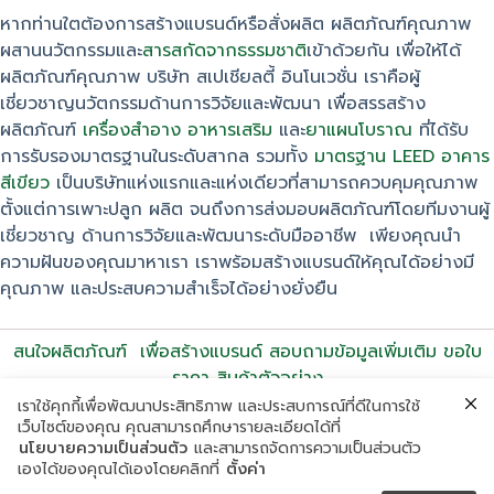
หากท่านใตต้องการสร้างแบรนด์หรือสั่งผลิต ผลิตภัณฑ์คุณภาพ
ผสานนวัตกรรมและ
สารสกัดจากธรรมชาติ
เข้าด้วยกัน เพื่อให้ได้
ผลิตภัณฑ์คุณภาพ บริษัท สเปเชียลตี้ อินโนเวชั่น เราคือผู้
เชี่ยวชาญนวัตกรรมด้านการวิจัยและพัฒนา เพื่อสรรสร้าง
ผลิตภัณฑ์
เครื่องสำอาง
อาหารเสริม
และ
ยาแผนโบราณ
ที่ได้รับ
การรับรองมาตรฐานในระดับสากล รวมทั้ง
มาตรฐาน LEED อาคาร
สีเขียว
เป็นบริษัทแห่งแรกและแห่งเดียวที่สามารถควบคุมคุณภาพ
ตั้งแต่การเพาะปลูก ผลิต จนถึงการส่งมอบผลิตภัณฑ์โดยทีมงานผู้
เชี่ยวชาญ ด้านการวิจัยและพัฒนาระดับมืออาชีพ เพียงคุณนำ
ความฝันของคุณมาหาเรา เราพร้อมสร้างแบรนด์ให้คุณได้อย่างมี
คุณภาพ และประสบความสำเร็จได้อย่างยั่งยืน
สนใจผลิตภัณฑ์ เพื่อสร้างแบรนด์ สอบถามข้อมูลเพิ่มเติม ขอใบ
ราคา สินค้าตัวอย่าง
Tel. 02-313-3456, 095-597-6666
เราใช้คุกกี้เพื่อพัฒนาประสิทธิภาพ และประสบการณ์ที่ดีในการใช้
เว็บไซต์ของคุณ คุณสามารถศึกษารายละเอียดได้ที่
นโยบายความเป็นส่วนตัว
และสามารถจัดการความเป็นส่วนตัว
เองได้ของคุณได้เองโดยคลิกที่
ตั้งค่า