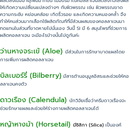
ผลิตลงเมื่ออายุเพิ่มมากขึ้น เมื่อปริมาณคอลลาเจนลดลงก็จะส่งผล
ให้เกิดความเปลี่ยนแปลงต่างๆ กับผิวพรรณ เช่น ผิวพรรณขาด
ความกระชับ หย่อนคล้อย เกิดริ้วรอย และเกิดความหมองคล้ำ จึง
ทำให้คนส่วนมากเลือกใช้ผลิตภัณฑ์ที่มีส่วนผสมของคอลลาเจนมา
ทดแทนในส่วนที่ขาดหายไปนั่นเอง วันนี้ SI มี 6 สมุนไพรที่ช่วยการ
ผลิตคอลลาเจน จะมีอะไรบ้างนั้นไปดูกันค่ะ
ว่านหางจระเข้ (Aloe)
มีส่วนในการรักษาบาดแผลโดย
การเพิ่มการผลิตคอลลาเจน
บิลเบอร์รี่ (Bilberry)
มีสารต้านอนุมูลอิสระและช่วยให้คอ
ลลาเจนคงตัว
ดาวเรือง (Calendula)
นักวิจัยเชื่อว่าครีมดาวเรืองจะ
ช่วยรักษาแผลและช่วยให้ร่างกายผลิตคอลลาเจนได้
หญ้าหางม้า (Horsetail)
มีซิลิกา (Silica)
เป็นองค์