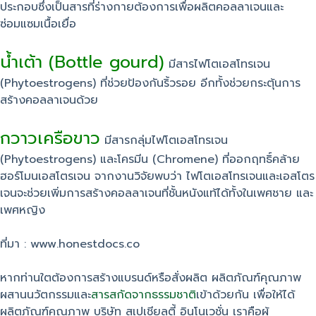
ประกอบซึ่งเป็นสารที่ร่างกายต้องการเพื่อผลิตคอลลาเจนและ
ซ่อมแซมเนื้อเยื่อ
น้ำเต้า (Bottle gourd)
มีสารไฟโตเอสโทรเจน
(Phytoestrogens) ที่ช่วยป้องกันริ้วรอย อีกทั้งช่วยกระตุ้นการ
สร้างคอลลาเจนด้วย
กวาวเครือขาว
มีสารกลุ่มไฟโตเอสโทรเจน
(Phytoestrogens) และโครมีน (Chromene) ที่ออกฤทธิ์คล้าย
ฮอร์โมนเอสโตรเจน จากงานวิจัยพบว่า ไฟโตเอสโทรเจนและเอสโตร
เจนจะช่วยเพิ่มการสร้างคอลลาเจนที่ชั้นหนังแท้ได้ทั้งในเพศชาย และ
เพศหญิง
ที่มา : www.honestdocs.co
หากท่านใตต้องการสร้างแบรนด์หรือสั่งผลิต ผลิตภัณฑ์คุณภาพ
ผสานนวัตกรรมและ
สารสกัดจากธรรมชาติ
เข้าด้วยกัน เพื่อให้ได้
ผลิตภัณฑ์คุณภาพ บริษัท สเปเชียลตี้ อินโนเวชั่น เราคือผู้