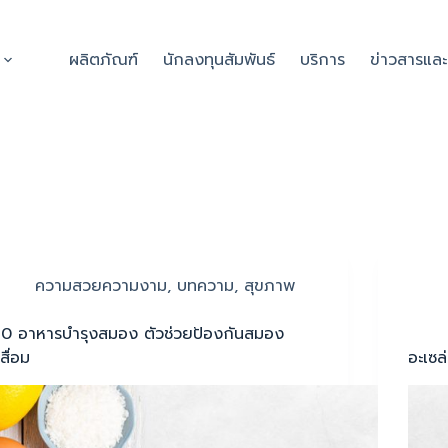
ผลิตภัณฑ์
นักลงทุนสัมพันธ์
บริการ
ข่าวสารแล
ความสวยความงาม
,
บทความ
,
สุขภาพ
10 อาหารบำรุงสมอง ตัวช่วยป้องกันสมอง
เสื่อม
อะเซล่