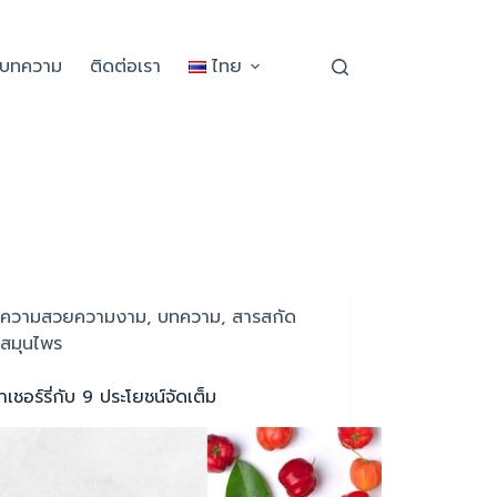
ะบทความ
ติดต่อเรา
ไทย
ความสวยความงาม
,
บทความ
,
สารสกัด
สมุนไพร
าเชอร์รี่กับ 9 ประโยชน์จัดเต็ม