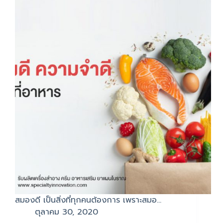
สมองดี เป็นสิ่งที่ทุกคนต้องการ เพราะสมอ…
ตุลาคม 30, 2020