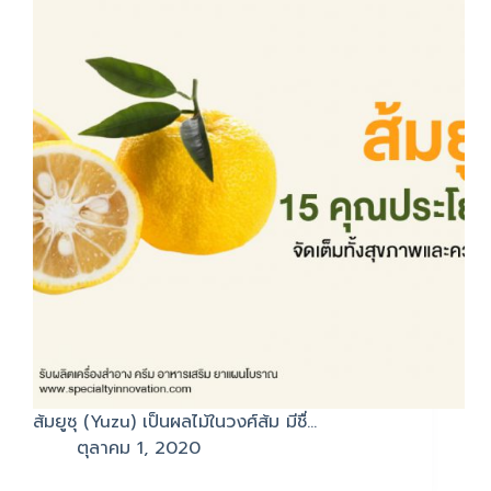
ส้มยูซุ (Yuzu) เป็นผลไม้ในวงศ์ส้ม มีชื่…
ตุลาคม 1, 2020