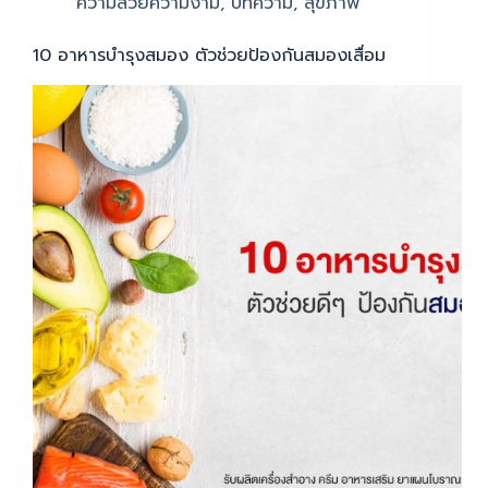
ความสวยความงาม
,
บทความ
,
สุขภาพ
10 อาหารบำรุงสมอง ตัวช่วยป้องกันสมองเสื่อม