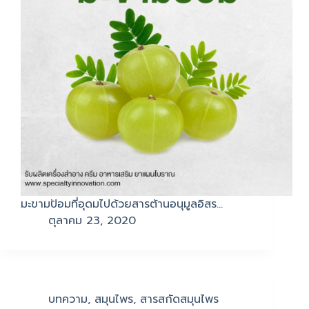
มะขามป้อมที่อุดมไปด้วยสารต้านอนุมูลอิสร…
ตุลาคม 23, 2020
บทความ
,
สมุนไพร
,
สารสกัดสมุนไพร