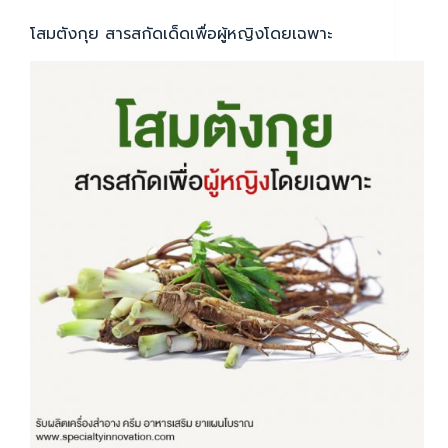
โสมตังกุย สารสกัดเด็ดเพื่อผู้หญิงโดยเฉพาะ