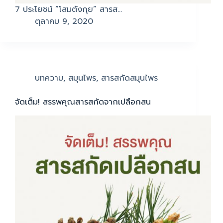
7 ประโยชน์ “โสมตังกุย” สารส…
ตุลาคม 9, 2020
บทความ
,
สมุนไพร
,
สารสกัดสมุนไพร
จัดเต็ม! สรรพคุณสารสกัดจากเปลือกสน