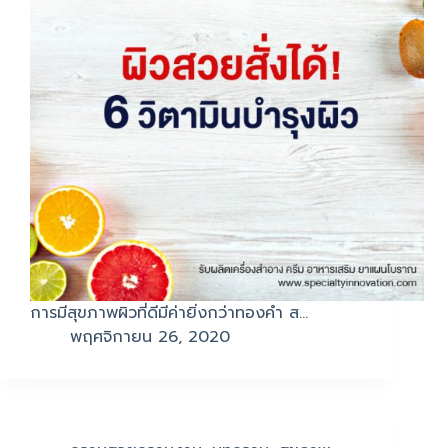
การมีสุขภาพผิวที่ดีมีค่ายิ่งกว่าทองคำ ส…
พฤศจิกายน 26, 2020