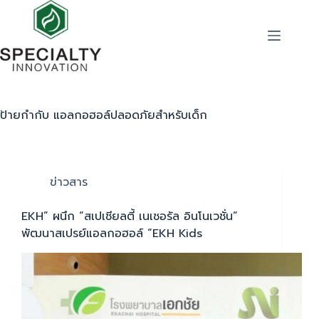
ป้ายกำกับ
แอลกอฮอล์ปลอดภัยสำหรับเด็ก
ข่าวสาร
EKH” ผนึก “สเปเชียลตี้ เนเชอรัล อินโนเวชั่น”
พัฒนาสเปรย์แอลกอฮอล์ “EKH Kids