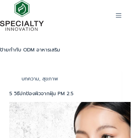
ป้ายกำกับ
ODM อาหารเสริม
บทความ
,
สุขภาพ
5 วิธีปกป้องผิวจากฝุ่น PM 2.5