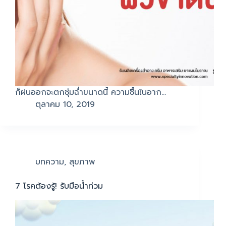
ก็ฝนออกจะตกชุ่มฉ่ำขนาดนี้ ความชื้นในอาก…
ตุลาคม 10, 2019
บทความ
,
สุขภาพ
7 โรคต้องรู้! รับมือน้ำท่วม