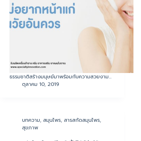
ธรรมชาติสร้างมนุษย์มาพร้อมกับความสวยงาม…
ตุลาคม 10, 2019
บทความ
,
สมุนไพร
,
สารสกัดสมุนไพร
,
สุขภาพ