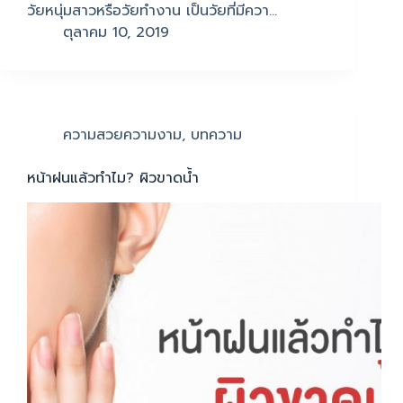
วัยหนุ่มสาวหรือวัยทำงาน เป็นวัยที่มีควา…
ตุลาคม 10, 2019
ความสวยความงาม
,
บทความ
หน้าฝนแล้วทำไม? ผิวขาดน้ำ