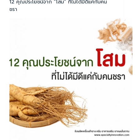
12 คุณประโยชน์จาก “โสม” ที่ไม่ได้มีดีแค่กับคน
ชรา