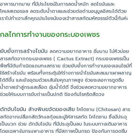
อาหารมากมาย ที่มีประโยชน์ในการลดน้ำหนัก ลดไขมันและ
โคเลสเตอรอล ลดระดับน้ำตาลและช่วยต่อต่านอนุมูลอิสระได้ด้วย
เราไปทำเจาะลึกคุณประโยชน์ของเจ้าสารสกัดมหัศจรรย์ตัวนี้กันค่ะ
กลไกการทำงานของกระบองเพชร
ยับยั้งการสร้างไขมัน
ลดความอยากอาหาร อิ่มนาน ไม่หิวบ่อย
สารสกัดจากกระบองเพชร ( Cactus Extract) กระบองเพชรเป็น
พืชที่มีต้นกำเนิดแถบทะเลทราย ช่วยยับยั้งการทำงานของเอนไซม์ที่
ใช้สร้างไขมัน พร้อมทั้งกระตุ้นให้ร่างกายนำไขมันสะสมมาเผาผลาญ
ได้ดีขึ้น และยังอุดมด้วยเส้นใยคุณภาพสูง ช่วยชะลอการดูดซึม
น้ำตาลเข้าสู่กระแสเลือด อุ้มน้ำได้ดี จึงช่วยลดความอยากอาหาร
ช่วยให้ระบบการขับถ่ายเป็นปกติ ป้องกันโรคริดสีดวง
ดักจับไขมัน ล้างพิษขจัดของเสีย
ไคโตซาน (Chitosan) สาร
สกัดจากเปลือกสัตว์ทะเลกุ้งและปูให้สารสกัด ไคโตซาน ซึ่งมีประจุ
เป็นบวก ช่วย ดักจับไขมัน ที่มีประจุเป็นลบ ในระบบทางเดินอาหาร
โดยเฉพาะในกระเพาะอาหาร ที่มีสภาพเป็นกรด ป้องกันการดูดซึม