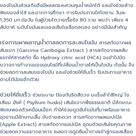
ของไขมันส่วนเกินจึงมีผลลดและควบคุมน้ำหนักได้ และยังช่วยล้าง
พิษของลำไส้ และจากการศึกษา การรับประทานไคโตซาน วันละ
1,350 มก.ต่อวัน ในผู้ป่วยไตวายเรื้อรัง 80 ราย พบว่า เพียง 4
สัปดาห์ ระดับไขมันและของเสียในเลือดลดลง อย่างมีนัยสำคัญ
เร่งการเผาผลาญน้ำตาลลดการสะสมไขมัน
สารสกัดจากผล
ส้มแขก (Garcinia Cambogia Extract ) สารสกัดจากผลส้ม
แขกให้สารสกัด ชื่อ Hydroxy citric acid (HCA) จะเข้าไปขัด
ขวางการทำงานของเอนไซม์ที่เปลี่ยนน้ำตาลไห้เป็นไขมัน ดังนั้น จึง
ช่วยลดการสะสมของไขมัน และยังช่วยให้อิ่มเร็ว รับประทานอาหาร
ตามได้น้อยอีกด้วย
ช่วยให้อิ่มเร็ว
ช่วยระบาย ป้องกันริดสีดวง มะเร็งลำไส้ใหญ่ ไซ
เลียม ฮัชค์ ( Psyllium husks) เส้นใยจากพืชธรรมชาติ มีลักษณะ
พิเศษพองตัวเหมือนเมือก ทำให้ช่วยดูดซับไขมันที่มาพร้อมอาหาร
อุจจาระมีลักษณะลื่น ขับถ่ายสะดวก สารสกัดจากผลแอปเปิล
(Apple Extract) สารสกัดจากแอปเปิล อุดมด้วยเส้นใยคุณภาพ
ช่วยลดความอยากอาหาร ชะลอการดูดซึมน้ำตาลเข้าสู่กระแสเลือด