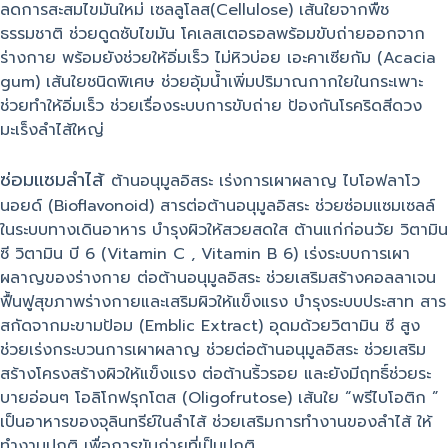
ลดการสะสมไขมันใหม่ เซลลูโลส(Cellulose) เส้นใยจากพืช
ธรรมชาติ ช่วยดูดซับไขมัน โคเลสเตอรอลพร้อมขับถ่ายออกจาก
ร่างกาย พร้อมยังช่วยให้อิ่มเร็ว ไม่หิวบ่อย เอะคาเซียกัม (Acacia
gum) เส้นใยชนิดพิเศษ ช่วยอุ้มน้ำเพิ่มปริมาณกากใยในกระเพาะ
ช่วยทำให้อิ่มเร็ว ช่วยเรื่องระบบการขับถ่าย ป้องกันโรคริดสีดวง
มะเร็งลำไส้ใหญ่
ซ่อมแซมลำไส้
ต้านอนุมูลอิสระ เร่งการเผาผลาญ ไบโอฟลาโว
นอยด์ (Bioflavonoid) สารต่อต้านอนุมูลอิสระ ช่วยซ่อมแซมเซลล์
ในระบบทางเดินอาหาร บำรุงผิวให้สวยสดใส ต้านแก่ก่อนวัย วิตามิน
ซี วิตามิน บี 6 (Vitamin C , Vitamin B 6) เร่งระบบการเผา
ผลาญของร่างกาย ต่อต้านอนุมูลอิสระ ช่วยเสริมสร้างคอลลาเจน
ฟื้นฟูสุขภาพร่างกายและเสริมผิวให้แข็งแรง บำรุงระบบประสาท สาร
สกัดจากมะขามป้อม (Emblic Extract) อุดมด้วยวิตามิน ซี สูง
ช่วยเร่งกระบวนการเผาผลาญ ช่วยต่อต้านอนุมูลอิสระ ช่วยเสริม
สร้างโครงสร้างผิวให้แข็งแรง ต่อต้านริ้วรอย และยังมีฤทธิ์ช่วยระ
บายอ่อนๆ โอลิโกฟรุกโตส (Oligofrutose) เส้นใย “พรีไบโอติก ”
เป็นอาหารของจุลินทรีย์ในลำไส้ ช่วยเสริมการทำงานของลำไส้ ให้
ทำงานปกติ เพื่อการขับถ่ายที่เป็นปกติ