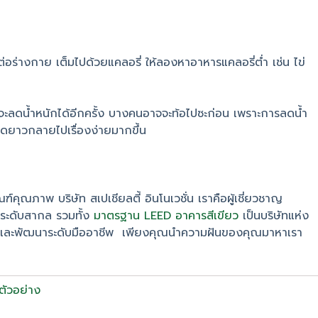
่อร่างกาย เต็มไปด้วยแคลอรี่ ให้ลองหาอาหารแคลอรี่ต่ำ เช่น ไข่
าจะลดน้ำหนักได้อีกครั้ง บางคนอาจจะท้อไปซะก่อน เพราะการลดน้ำ
ยุดยาวกลายไปเรื่องง่ายมากขึ้น
ัณฑ์คุณภาพ บริษัท สเปเชียลตี้ อินโนเวชั่น เราคือผู้เชี่ยวชาญ
นระดับสากล รวมทั้ง
มาตรฐาน LEED อาคารสีเขียว
เป็นบริษัทแห่ง
จัยและพัฒนาระดับมืออาชีพ เพียงคุณนำความฝันของคุณมาหาเรา
ตัวอย่าง