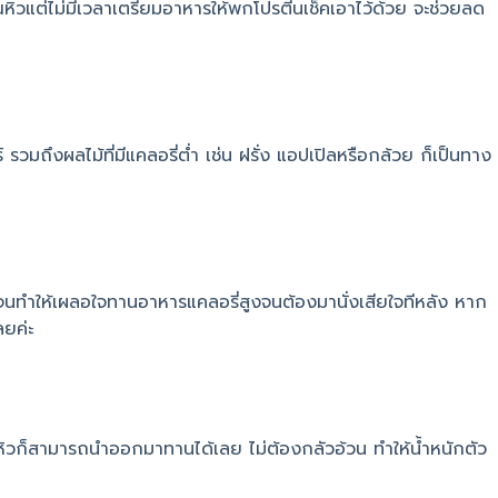
ณหิวแต่ไม่มีเวลาเตรียมอาหารให้พกโปรตีนเช็คเอาไว้ด้วย จะช่วยลด
วมถึงผลไม้ที่มีแคลอรี่ต่ำ เช่น ฝรั่ง แอปเปิลหรือกล้วย ก็เป็นทาง
 จนทำให้เผลอใจทานอาหารแคลอรี่สูงจนต้องมานั่งเสียใจทีหลัง หาก
ลยค่ะ
้สึกหิวก็สามารถนำออกมาทานได้เลย ไม่ต้องกลัวอ้วน ทำให้น้ำหนักตัว