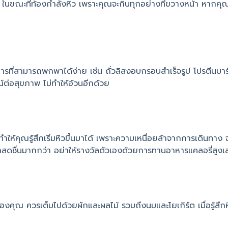
าน ในขณะที่ท้องกำลังหิว เพราะคุณจะกินทุกอย่างที่ขวางหน้า หากคุ
รที่สามารถพกพาได้ง่าย เช่น ถั่วลิสงอบกรอบสำเร็จรูป โปรตีนบาร์ ร
ชน์ต่อสุขภาพ ไม่ทำให้อ้วนอีกด้วย
ห้คุณรู้สึกเริ่มหิวขึ้นมาได้ เพราะความเหนื่อยล้าจากการเดินทาง
้สึกสดชื่นมากกว่า อย่าให้รางวัลตัวเองด้วยการทานอาหารแคลอรี่สูงเ
เย็นของคุณ ควรเต็มไปด้วยผักและผลไม้ รวมถึงนมและโยเกิร์ต เมื่อรู