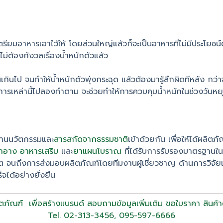
ียมอาหารเอาไว้ให้ โดยส่วนใหญ่แล้วก็จะเป็นอาหารที่ไม่มีประโยชน์ต
ไม่ต้องกังวลเรื่องน้ำหนักตัวแล้ว
นไป จนทำให้น้ำหนักตัวพุ่งกระฉุด แล้วต้องมารู้สึกผิดทีหลัง กว่
ิธีการเหล่านี้ไปลองทำตาม จะช่วยทำให้การควบคุมน้ำหนักในช่วงวันห
สานนวัตกรรมและ
สารสกัดจากธรรมชาติ
เข้าด้วยกัน เพื่อให้ได้ผลิตภ
สำอาง
อาหารเสริม
และ
ยาแผนโบราณ
ที่ได้รับการรับรองมาตรฐานใ
ิต จนถึงการส่งมอบผลิตภัณฑ์โดยทีมงานผู้เชี่ยวชาญ ด้านการวิ
ได้อย่างยั่งยืน
ตภัณฑ์ เพื่อสร้างแบรนด์ สอบถามข้อมูลเพิ่มเติม ขอใบราคา สินค้า
Tel. 02-313-3456, 095-597-6666