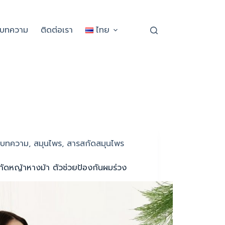
ะบทความ
ติดต่อเรา
ไทย
บทความ
,
สมุนไพร
,
สารสกัดสมุนไพร
ัดหญ้าหางม้า ตัวช่วยป้องกันผมร่วง