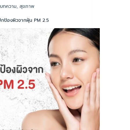
บทความ
,
สุขภาพ
ีปกป้องผิวจากฝุ่น PM 2.5