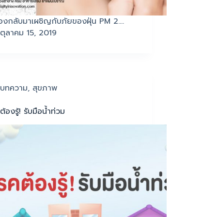
ต้องกลับมาเผชิญกับภัยของฝุ่น PM 2.…
ตุลาคม 15, 2019
บทความ
,
สุขภาพ
้องรู้! รับมือน้ำท่วม