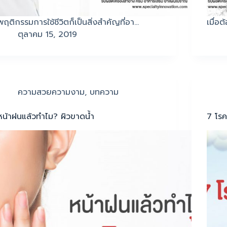
พฤติกรรมการใช้ชีวิตก็เป็นสิ่งสำคัญที่อา…
เมื่อ
ตุลาคม 15, 2019
ความสวยความงาม
,
บทความ
หน้าฝนแล้วทำไม? ผิวขาดน้ำ
7 โรคต