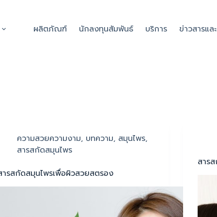
ผลิตภัณฑ์
นักลงทุนสัมพันธ์
บริการ
ข่าวสารแล
ความสวยความงาม
,
บทความ
,
สมุนไพร
,
สารสกัดสมุนไพร
สารสก
สารสกัดสมุนไพรเพื่อผิวสวยสตรอง