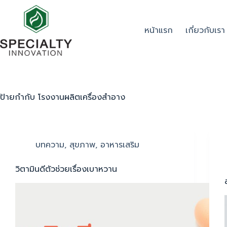
หน้าแรก
เกี่ยวกับเรา
ป้ายกำกับ
โรงงานผลิตเครื่องสำอาง
บทความ
,
สุขภาพ
,
อาหารเสริม
วิตามินดีตัวช่วยเรื่องเบาหวาน