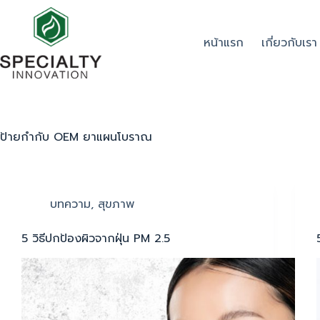
หน้าแรก
เกี่ยวกับเรา
ป้ายกำกับ
OEM ยาแผนโบราณ
บทความ
,
สุขภาพ
5 วิธีปกป้องผิวจากฝุ่น PM 2.5