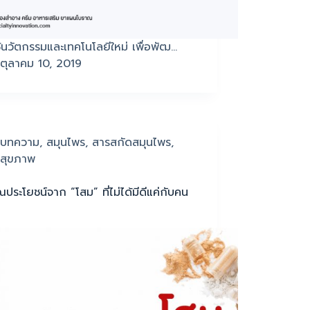
้นวัตกรรมและเทคโนโลยีใหม่ เพื่อพัฒ…
ตุลาคม 10, 2019
บทความ
,
สมุนไพร
,
สารสกัดสมุนไพร
,
สุขภาพ
ณประโยชน์จาก “โสม” ที่ไม่ได้มีดีแค่กับคน