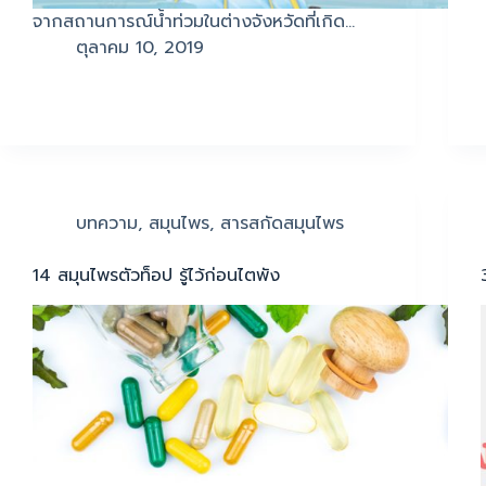
จากสถานการณ์น้ำท่วมในต่างจังหวัดที่เกิด…
ตุลาคม 10, 2019
บทความ
,
สมุนไพร
,
สารสกัดสมุนไพร
14 สมุนไพรตัวท็อป รู้ไว้ก่อนไตพัง