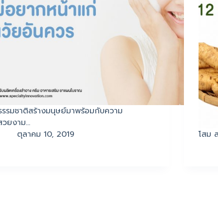
ธรรมชาติสร้างมนุษย์มาพร้อมกับความ
สวยงาม…
ตุลาคม 10, 2019
โสม ส