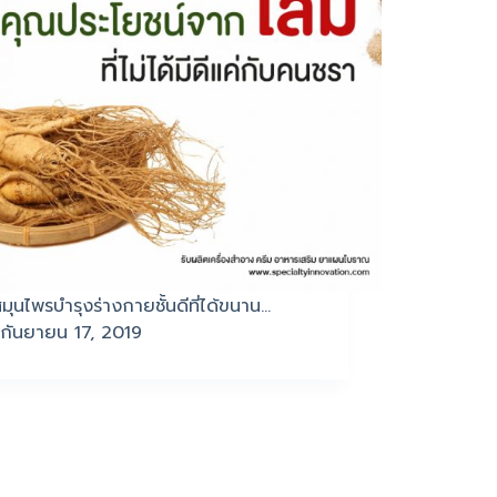
มุนไพรบำรุงร่างกายชั้นดีที่ได้ขนาน…
กันยายน 17, 2019