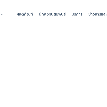
ผลิตภัณฑ์
นักลงทุนสัมพันธ์
บริการ
ข่าวสารแล