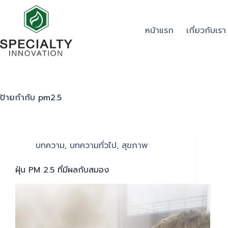
หน้าแรก
เกี่ยวกับเรา
ป้ายกำกับ
pm2.5
บทความ
,
บทความทั่วไป
,
สุขภาพ
ฝุ่น PM 2.5 ที่มีผลกับสมอง