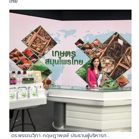
ไทย
ดร.พรรณวิภา กฤษฎาพงษ์ ประธานผู้บริหารก…