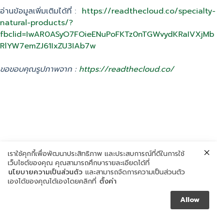
อ่านข้อมูลเพิ่มเติมได้ที่ :
https://readthecloud.co/specialty-
natural-products/?
fbclid=IwAR0ASyO7FOieENuPoFKTz0nTGWvydKRaIVXjMb
RlYW7emZJ61IxZU3IAb7w
ขอขอบคุณรูปภาพจาก :
https://readthecloud.co/
เราใช้คุกกี้เพื่อพัฒนาประสิทธิภาพ และประสบการณ์ที่ดีในการใช้
เว็บไซต์ของคุณ คุณสามารถศึกษารายละเอียดได้ที่
นโยบายความเป็นส่วนตัว
และสามารถจัดการความเป็นส่วนตัว
เองได้ของคุณได้เองโดยคลิกที่
ตั้งค่า
Allow