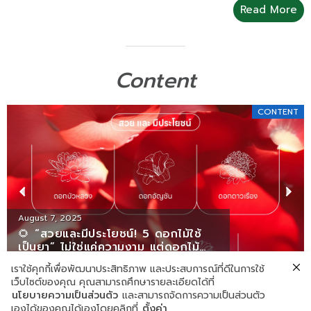
Read More
Content
CONTENT
August 7, 2025
🌻 “สวยและมีประโยชน์! 5 ดอกไม้ใช้
เป็นยา” ไม่ใช่แค่ความงาม แต่ดอกไม้
บางชนิดยังเป็น สมุนไพรธรรมชาติ ช่วย
เราใช้คุกกี้เพื่อพัฒนาประสิทธิภาพ และประสบการณ์ที่ดีในการใช้
บำรุงสุขภาพได้อีกด้วย ! 🌿✨
เว็บไซต์ของคุณ คุณสามารถศึกษารายละเอียดได้ที่
นโยบายความเป็นส่วนตัว
และสามารถจัดการความเป็นส่วนตัว
Read More
เองได้ของคุณได้เองโดยคลิกที่
ตั้งค่า