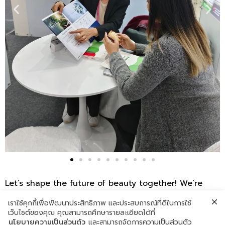
Let’s shape the future of beauty together! We’re
eager to discuss how our solutions can elevate your
เราใช้คุกกี้เพื่อพัฒนาประสิทธิภาพ และประสบการณ์ที่ดีในการใช้
next groundbreaking creation.
เว็บไซต์ของคุณ คุณสามารถศึกษารายละเอียดได้ที่
Don’t miss this chance to discover the power of
นโยบายความเป็นส่วนตัว
และสามารถจัดการความเป็นส่วนตัว