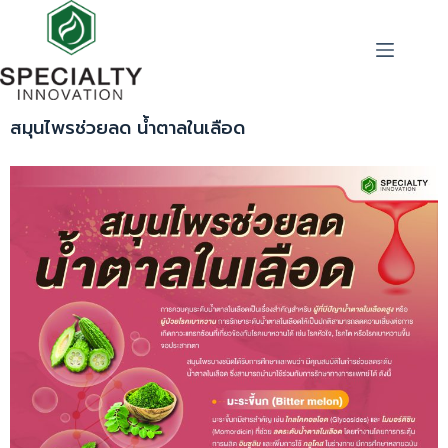
สมุนไพรช่วยลด น้ำตาลในเลือด