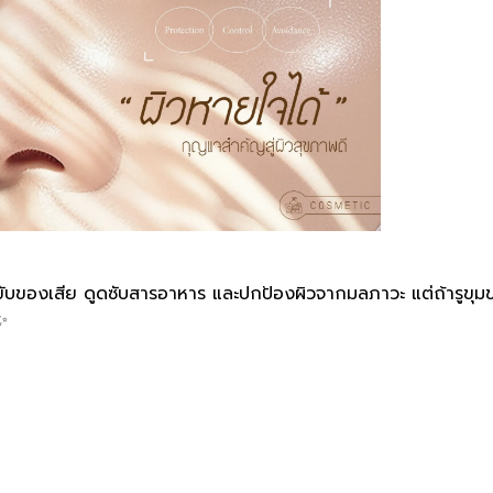
งช่วยขับของเสีย ดูดซับสารอาหาร และปกป้องผิวจากมลภาวะ แต่ถ้ารูขุม