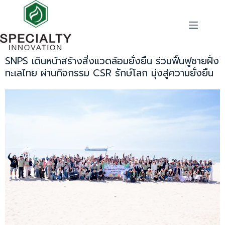
SNPS เดินหน้าสร้างสิ่งแวดล้อมยั่งยืน ร่วมฟื้นฟูชายฝั่ง
ทะเลไทย ผ่านกิจกรรม CSR รักษ์โลก มุ่งสู่ความยั่งยืน