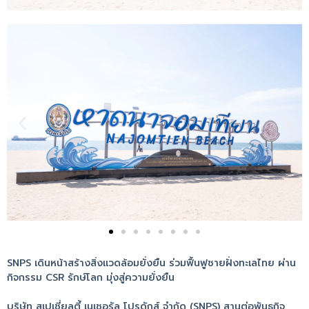
SNPS เดินหน้าสร้างสิ่งแวดล้อมยั่งยืน ร่วมฟื้นฟูชายฝั่งทะเลไทย ผ่าน
กิจกรรม CSR รักษ์โลก มุ่งสู่ความยั่งยืน
บริษัท สเปเชี่ยลตี้ เนเชอรัล โปรดักส์ จำกัด (SNPS) สานต่อพันธกิจ