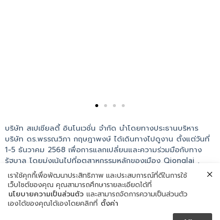
บริษัท สเปเชียลตี้ อินโนเวชั่น จำกัด นำโดยทางประธานบริหาร
บริษัท ดร.พรรณวิภา กฤษฎาพงษ์ ได้เดินทางไปดูงาน ตั้งแต่วันที่
1-5 ธันวาคม 2568 เพื่อการแลกเปลี่ยนและความร่วมมือกับทาง
รัฐบาล โดยมุ่งเน้นไปที่อุตสาหกรรมหลักของเมือง Qionglai ,
China ทางบริษัทขอขอบคุณทางหน่วยงานของรัฐเมือง Qionglai
เราใช้คุกกี้เพื่อพัฒนาประสิทธิภาพ และประสบการณ์ที่ดีในการใช้
มา ณ ที่นี้ ที่ให้การต้อนรับอย่างอบอุ่น ทางบริษัท สเปเชียลตี้ อิน
เว็บไซต์ของคุณ คุณสามารถศึกษารายละเอียดได้ที่
โนเวชั่น จำกัด หวังว่าในอนาคตอันใกล้จะได้มีโอกาสส่งเสริมการ
นโยบายความเป็นส่วนตัว
และสามารถจัดการความเป็นส่วนตัว
ลงทุน เพื่มการนำเข้าและส่งออกร่วมกันมากขึ้นด้วย
เองได้ของคุณได้เองโดยคลิกที่
ตั้งค่า