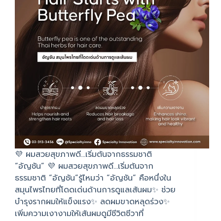
💜 ผมสวยสุขภาพดี…เริ่มต้นจากธรรมชาติ
“อัญชัน” 💜 ผมสวยสุขภาพดี…เริ่มต้นจาก
ธรรมชาติ “อัญชัน”รู้ไหมว่า “อัญชัน” คือหนึ่งใน
สมุนไพรไทยที่โดดเด่นด้านการดูแลเส้นผม✨ ช่วย
บำรุงรากผมให้แข็งแรง✨ ลดผมขาดหลุดร่วง✨
เพิ่มความเงางามให้เส้นผมดูมีชีวิตชีวาที่