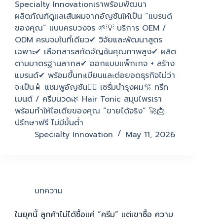
Specialty Innovationเราพร้อมพัฒนา
ผลิตภัณฑ์ดูแลเส้นผมจากอัญชันให้เป็น “แบรนด์
ของคุณ” แบบครบวงจร 🌱💡 บริการ OEM /
ODM ครบจบในที่เดียว✔ วิจัยและพัฒนาสูตร
เฉพาะ✔ เลือกสารสกัดอัญชันคุณภาพสูง✔ ผลิต
ตามมาตรฐานสากล✔ ออกแบบแพ็กเกจ + สร้าง
แบรนด์✔ พร้อมขึ้นทะเบียนและต่อยอดธุรกิจไม่ว่า
จะเป็น🧴 แชมพูอัญชัน💆‍♀️ เซรั่มบำรุงผม🫧 ทรีท
เมนต์ / ครีมนวด🌿 Hair Tonic สมุนไพรเรา
พร้อมทำให้ไอเดียของคุณ “ขายได้จริง” 🚀📩
ปรึกษาฟรี ไม่มีขั้นต่ำ
Specialty Innovation
May 11, 2026
บทความ
ในยุคนี้ ลูกค้าไม่ได้ซื้อแค่ “ครีม” แต่เขาซื้อ ความ