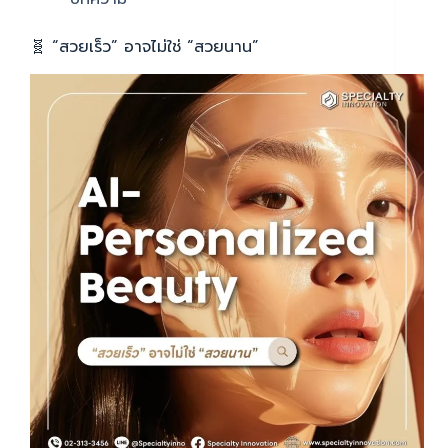
🧬 “สวยเร็ว” อาจไม่ใช่ “สวยนาน”